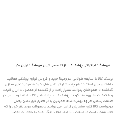
ادمی که به دنبال جراحی و
تکمیل مراحل خرید و پرداخت، با
رادیوتراپی بعد از سرطان سینه ایجاد
مشاوره از طریق تماس تلفنی از
میشود، استفاده میگردد. همچنین
درستی سایز و مدل انتخابی خود
به همراه بانداژ، در درمان زخمها و
اطمینان حاصل کنید
سوختگی ها موثر است.
فروشگاه اینترنتی پزشک کالا؛ از تخصصی ترین فروشگاه ارزان بخر
پزشک کالا با سابقه طولانی، در زمینۀ خرید و فروش لوازم پزشکی فعالیت
داشته و برای استفاده هر چه بیشتر توانایی های خود قدم در دنیای مجازی
گذاشته تا هموطنان بتوانند بسیار راحت تر از گذشته از محصولات ارزان قیمت
و با کیفیت ما بهره مند گردند.پزشک کالا با پشتیبانی 24 ساعته خود سعی در
خدمات رسانی هر چه بهتر داشته همپنین با در اختیار قرار دادن بخش
درخواست کالا کلیه مشتریان گرامی می توانند محصولات مورد نظر خود را که
حتی ممکن است در استان و یا شهر محل زندگی خود به راحتی در اختیار