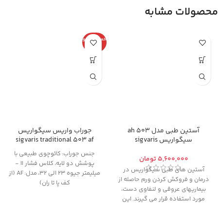
محصولات مشابه
اتمام موجو
دی
آستین طبی مدل ah 503
جوراب واریس سیگواریس
سیگواریس sigvaris
sigvaris traditional 503 af
جنس جوراب:
کائوچوی طبیعی با
تومان
پوشش دو لایه،
کلاس فشار II -
آستین های طبی سیگواریس در
میلیمتر جیوه 23 الی 32
،
مدل:
AF (از
درمان و فروکش کردن ورم حاصله از
کف پا تا ران)
بیماریهای عروقی و لنفاوی دست،
از آنجایی که
امکان تعویض یا مرجوع
مورد استفاده قرار می گیرند. این
کالای پوشیده شده (حتی یکبار)
محصول در از بین بردن سریع لنف
وجود ندارد
، خواهشمندیم قبل از