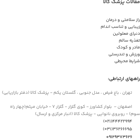
مقالات پزشک کالا
راز سلامتی و درمان
زیبایی و تناسب اندام
دنیای معلولین
تغذیه سالم
مادر و کودک
ورزش و تندرستی
شرایط محیطی
راههای ارتباطی:
تهران ، باغ فیض ، عدل جنوبی ، گلستان یکم - پزشک کالا (دفتر بازاریابی)
اصفهان – بلوار کشاورز - کوی گلزار - گلزار 7 - خیابان میثم(چهار راه
سوم) - روبروی نانوایی - پزشک کالا (انبار مرکزی و ارسال)
44422994(021)
۳۶۲۶۶۶۹۵(۰۳۱)
۰۹۱۲۹۳۷۳۶۲۶