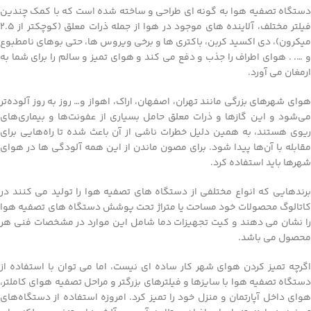
دستگاه تصفیه هوا به گونه ای طراحی و ساخته شده است که با کمک چندین
فیلتر مختلف، آلاینده های موجود در هوا از جمله ذرات معلق (کوچکتر از 2.5
میکرون)، دی اکسید کربن، باکتری ها و برخی ویروس ها، حتی بوهای نامطبوع
و …. . هوای اطراف را جذب و دفع می کند و هوای تمیز و سالم را برای شما به
ارمغان می آورد.
هوای شهرهای بزرگی مانند تهران، اصفهان، اراک، اهواز و… روز به روز آلوده‌تر
می‌شود و این گازها و ذرات معلق حامل بسیاری از عفونت‌ها و بیماری‌های
ریوی هستند، به همین دلیل خطرات ناشی از آن باعث شده تا راه‌هایی برای
مقابله با آن‌ها پیدا شود. برای مصون ماندن از این همه آلودگی ها در هوای
شهرها باید استفاده کرد.
برندهایی که انواع مختلفی از دستگاه های تصفیه هوا را تولید می کنند در
کاتالوگ محصولات خود مساحت یا متراژ تحت پوشش دستگاه های تصفیه هوا
را نشان می دهند و کیت تجهیزات دما شامل این موارد در مشخصات فنی هر
محصول می باشد.
اگرچه تمیز کردن هوای شهر کار ساده ای نیست، اما می توان با استفاده از
دستگاه تصفیه هوا با سایزها و فیلترهای بزرگتر و مراحل تصفیه هوای کاملتر،
هوای داخل آپارتمان و منزل خود را تمیز کرد. امروزه استفاده از دستگاه‌های