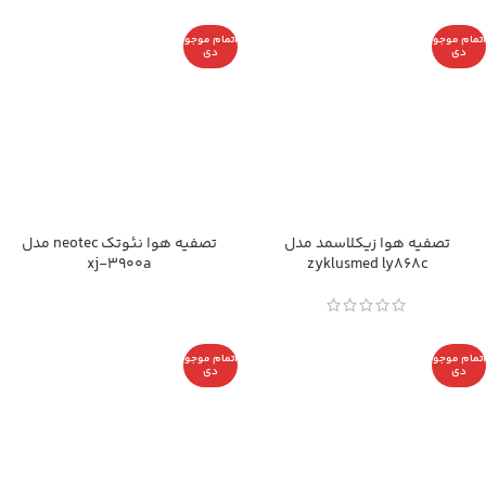
اتمام موجو
اتمام موجو
دی
دی
تصفیه هوا زیکلاسمد مدل
تصفیه هوا نئوتک neotec مدل
xj-3900a
zyklusmed ly868c
اتمام موجو
اتمام موجو
دی
دی