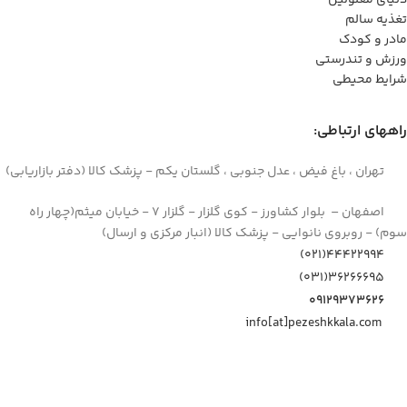
دنیای معلولین
تغذیه سالم
مادر و کودک
ورزش و تندرستی
شرایط محیطی
راههای ارتباطی:
تهران ، باغ فیض ، عدل جنوبی ، گلستان یکم - پزشک کالا (دفتر بازاریابی)
اصفهان – بلوار کشاورز - کوی گلزار - گلزار 7 - خیابان میثم(چهار راه
سوم) - روبروی نانوایی - پزشک کالا (انبار مرکزی و ارسال)
44422994(021)
۳۶۲۶۶۶۹۵(۰۳۱)
۰۹۱۲۹۳۷۳۶۲۶
info[at]pezeshkkala.com