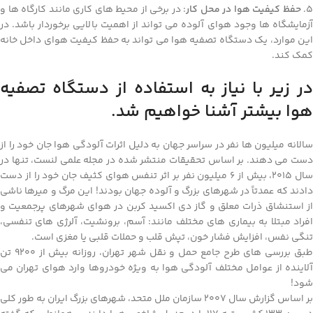
5.
حفظ کیفیت هوا در محل کار
: در برخی از محیط های کاری مانند کارگاه ها و
آزمایشگاه ها وجود هوای آلوده می تواند از اهمیت بالایی برخوردار باشد. در
این موارد، یک دستگاه تصفیه هوا می تواند به حفظ کیفیت هوای داخل خانه
کمک کند.
در زیر با نیاز به استفاده از دستگاه تصفیه
هوا بیشتر آشنا خواهیم شد.
سالانه میلیون ها نفر در سراسر جهان به دلیل اثرات آلودگی هوا جان خود را از
دست می دهند. بر اساس تحقیقات منتشر شده در مجله علمی لنست، تنها در
سال 2015، بیش از 6 میلیون نفر بر اثر تنفس هوای کثیف جان خود را از دست
دادند که عمدتاً در شهرهای بزرگ و آلوده جهان بودند! این مرگ و میرها ناشی
از استنشاق ذرات معلق و گاز دی اکسید کربن در هوای شهرهای پرجمعیت و
افراد مبتلا به بیماری های مختلف مانند: آسم، برونشیت، آلرژی های تنفسی،
تنگی نفس، افزایش فشار خون، تپش قلب و حملات قلبی یا مغزی است.
طبق بررسی های طرح جامع حمل و نقل شهر تهران، روزانه بیش از 9200 تن
آلاینده از عوامل مختلف آلودگی هوا به ویژه خودروها وارد هوای تهران می
شود!
بر اساس گزارش سال 2007 سازمان ملل متحد، شهرهای بزرگ ایران به طور کلی