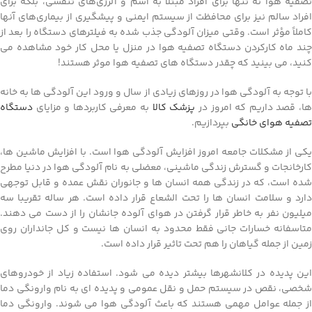
تصفیه هوا نه تنها برای افراد مبتلا به آسم و آلرژی‌های تنفسی، بلکه برای
افراد سالم نیز برای محافظت از سیستم ایمنی و پیشگیری از بیماری‌های آنها
کاملاً مؤثر است. وقتی میزان آلودگی جذب شده به فیلترهای دستگاه را بعد از
چند ماه کارکردن دستگاه تصفیه هوا در منزل یا محل کار خود مشاهده می
کنید، می بینید که چقدر دستگاه های تصفیه هوا موثر هستند!
با توجه به آلودگی هوا در روزهای زیادی از سال و ورود این آلودگی ها به خانه
ا، قصد داریم که امروز در
پزشک کالا
به معرفی کاربردها و مزایای
دستگاه
تصفیه هوای خانگی
بپردازیم.
یکی از مشکلات جامعه امروز افزایش آلودگی هوا است. با افزایش ماشین ها،
کارخانجات و گسترش زندگی ماشینی، معضلی به نام آلودگی هوا در دنیا مطرح
شده است، که در زندگی همه انسان ها و جانوران نقش عمده و قابل توجهی
دارد و سلامت انسان ها را تحت الشعاع قرار داده است. هر ساله تقریبا سه
میلیون نفر به خاطر قرار گرفتن در هوای آلوده جانشان را از دست می دهند.
متاسفانه خسارات جانی فقط محدود به انسان ها نیست و کل جانداران روی
زمین از جمله گیاهان را هم تحت تاثیر قرار داده است.
این پدیده در کلانشهرها بیشتر دیده می شود. استفاده زیاد از خودروهای
شخصی، نقص در سیستم حمل و نقل عمومی و پدیده ای به نام وارونگی دما
از جمله عوامل مهمی هستند که باعث آلودگی هوا می شوند. وارونگی دما