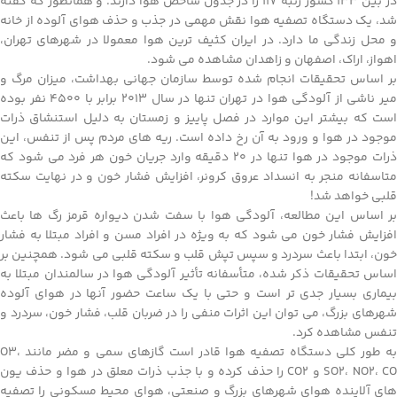
در بین 133 کشور رتبه 117 را در جدول شاخص هوا دارند. و همانطور که گفته
شد، یک دستگاه تصفیه هوا نقش مهمی در جذب و حذف هوای آلوده از خانه
و محل زندگی ما دارد. در ایران کثیف ترین هوا معمولا در شهرهای تهران،
اهواز، اراک، اصفهان و زاهدان مشاهده می شود.
بر اساس تحقیقات انجام شده توسط سازمان جهانی بهداشت، میزان مرگ و
میر ناشی از آلودگی هوا در تهران تنها در سال 2013 برابر با 4500 نفر بوده
است که بیشتر این موارد در فصل پاییز و زمستان به دلیل استنشاق ذرات
موجود در هوا و ورود به آن رخ داده است. ریه های مردم پس از تنفس، این
ذرات موجود در هوا تنها در 20 دقیقه وارد جریان خون هر فرد می شود که
متاسفانه منجر به انسداد عروق کرونر، افزایش فشار خون و در نهایت سکته
قلبی خواهد شد!
بر اساس این مطالعه، آلودگی هوا با سفت شدن دیواره قرمز رگ ها باعث
افزایش فشار خون می شود که به ویژه در افراد مسن و افراد مبتلا به فشار
خون، ابتدا باعث سردرد و سپس تپش قلب و سکته قلبی می شود. همچنین بر
اساس تحقیقات ذکر شده، متأسفانه تأثیر آلودگی هوا در سالمندان مبتلا به
بیماری بسیار جدی تر است و حتی با یک ساعت حضور آنها در هوای آلوده
شهرهای بزرگ، می توان این اثرات منفی را در ضربان قلب، فشار خون، سردرد و
تنفس مشاهده کرد.
به طور کلی دستگاه تصفیه هوا قادر است گازهای سمی و مضر مانند O3،
SO2، NO2، CO و CO2 را حذف کرده و با جذب ذرات معلق در هوا و حذف یون
های آلاینده هوای شهرهای بزرگ و صنعتی، هوای محیط مسکونی را تصفیه