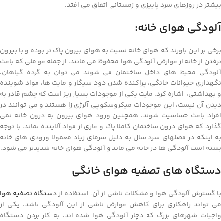
بیشتر در روزهای سرد پاییزی و زمستانی اتفاق می افتد.
آلودگی هوای خانه:
برخی بر این باورند که هوای خانه نسبت به هوای بیرون پاک تر بوده و با بیرون
نرفتن از خانه از عوارض آلودگی هوا محفوظ می مانند. از جمله عواملی که باعث
آلودگی محیط های داخل ساختمان می شوند می توان به گرده گیاهان،
نگهداری حیوانات خانگی، پراکنده شدن دود سیگار و مایت ها، مواد شوینده
و بهداشتی، اشاره کرد. مایت یکی از موجودات بسیار ریز است که چشم قادر به
دیدن آن نیست، این موجودات میکروسکوپی آلرژی زا هستند و می توانند در
افراد باعث حساسیت شوند. همچنین ورود هوای بیرون به درون خانه نمی
گذارد که هوای درون ساختمان کاملا پاک و عاری از مواد آلاینده بماند. با توجه
به اینکه در فصلهای سرد سال به دلیل سرمای زیاد معمولا ورودی های خانه
بسته است آلودگی ها در خانه می ماند و آلودگی هوای خانه شدیدتر می شود.
دستگاه های تصفیه هوای خانگی
ا گسترش آلودگی هوا و مشکلات ناشی از آن، استفاده از
دستگاه تصفیه هوا
می تواند راهکاری برای کاهش عوارض ناشی از این آلودگی باشد. یکی از
واجبات شهرهای بزرگ که دچار آلودگی هوا شده اند، به کار بردن دستگاه