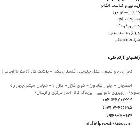
زیبایی و تناسب اندام
دنیای معلولین
تغذیه سالم
مادر و کودک
ورزش و تندرستی
شرایط محیطی
راههای ارتباطی:
تهران ، باغ فیض ، عدل جنوبی ، گلستان یکم - پزشک کالا (دفتر بازاریابی)
اصفهان – بلوار کشاورز - کوی گلزار - گلزار 7 - خیابان میثم(چهار راه
سوم) - روبروی نانوایی - پزشک کالا (انبار مرکزی و ارسال)
44422994(021)
۳۶۲۶۶۶۹۵(۰۳۱)
۰۹۱۲۹۳۷۳۶۲۶
info[at]pezeshkkala.com