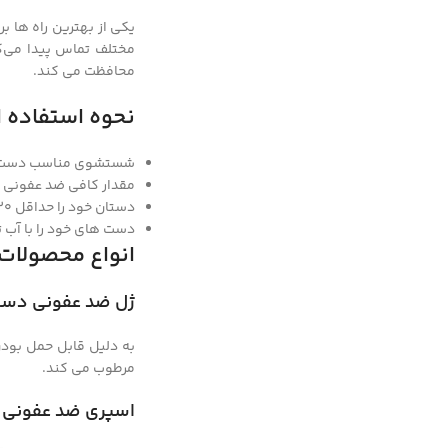
یکی از بهترین راه ها 
مختلف تماس پیدا می‌کن
محافظت می کند.
نحوه استفاده 
Facebook
شستشوی مناسب دست با
Instagram
مقدار کافی ضد عفونی ک
linkedin
دستان خود را حداقل 20 ثانیه با ضد عفونی کننده ماساژ دهید.
دست های خود را با آب ت
WhatsApp
انواع محصولا
تلگرام
ژل ضد عفونی دس
به دلیل قابل حمل بود
مرطوب می کند.
اسپری ضد عفونی 