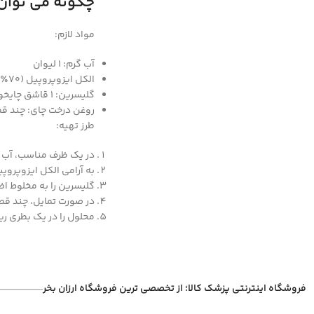
چگونه می توان
مواد لازم:
آب گرم: 1 لیوان
الکل ایزوپروپیل (۷۰٪): ۱/۴ لیوان
گلیسرین: ۱ قاشق چایخوری
روغن درخت چای: چند قطر
طرز تهیه:
در یک ظرف مناسب، آب گر
به آرامی الکل ایزوپروپی
گلیسرین را به مخلوط اض
در صورت تمایل، چند قطر
محلول را در یک بطری ری
فروشگاه اینترنتی پزشک کالا؛ از تخصصی ترین فروشگاه ارزان بخر