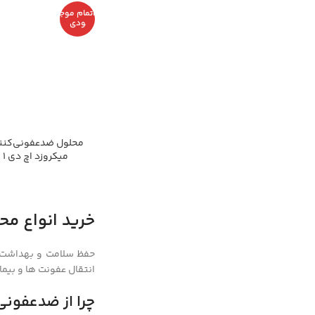
اتمام موج
ودی
محلول ضدعفونی‌کنند
میکروزد اچ دی 1 لیتری
خرید انواع م
حفظ سلامت و بهداشت ف
انتقال عفونت ها و بیما
چرا از ضدعفون