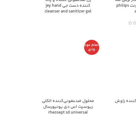
ار برقی سه
ژل ضدعفونی کننده و پاک
کاره فیلیپس اونت philips
کننده دست جی jey hand
cleanser and sanitizer gel
اتمام موج
ودی
ننده زاوش
محلول ضدعفونی‌کننده الکلی
ریوسپت اس دی یونیورسال
rheosept sd universal