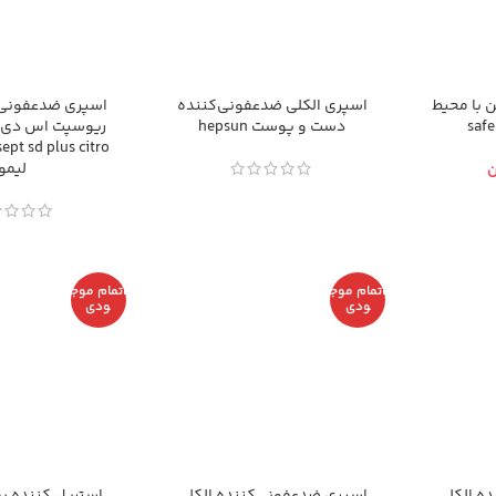
 با محیط
اسپری الکلی ضدعفونی‌کننده
اسپری ضدعفونی‌ک
دست و پوست hepsun
ریوسپت اس دی پ
لیمو
ن
اتمام موج
اتمام موج
ودی
ودی