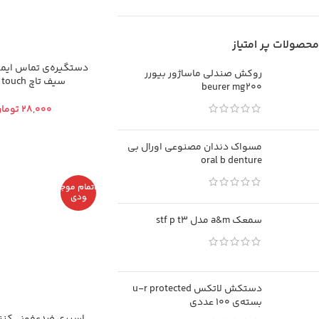
محصولات پر امتیاز
دستگیره‌ی تماس ایمن
روکش صندلی ماساژور بیورر
سیف تاچ safe touch
beurer mg200
توما
مسواک دندان مصنوعی اورال بی
oral b denture
اتمام موج
ودی
سمعک a&m مدل stf p t3
دستکش لاتکس u-r protected
بسته‌ی 100 عددی