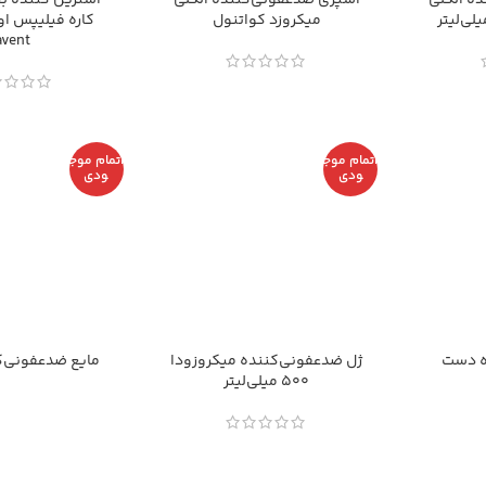
ه الکلی
اسپری ضدعفونی‌کننده الکلی
استریل کننده بخ
میکروزد کواتنول
avent
اتمام موج
اتمام موج
ودی
ودی
ه دست
ژل ضدعفونی‌کننده میکروزودا
مایع ضدعفونی‌ک
500 میلی‌لیتر