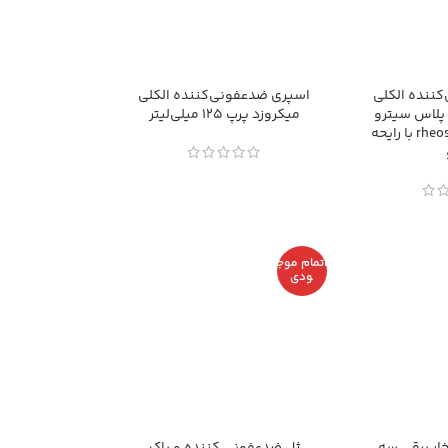
ننده الکلی
اسپری ضدعفونی‌کننده الکلی
لاس سیترو
میکروزد پرپ 125 میلی‌لیتر
rheosept sd plus citro با رایحه
اتمام موج
ودی