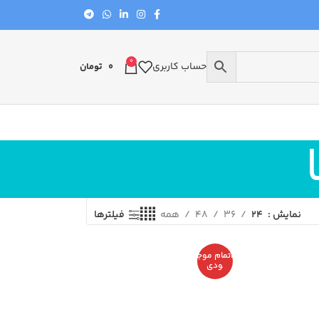
0
حساب کاربری
0
تومان
نمایش
24
36
48
همه
فیلترها
اتمام موج
ودی