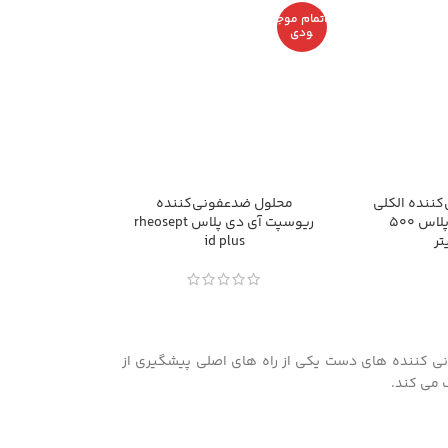
اتمام موج
ودی
ننده الکلی
محلول ضدعفونی‌کننده
میکروزودا اچ پلاس 500
ریوسپت آی دی پلاس rheosept
تر
id plus
ونی کننده های دست یکی از راه های اصلی پیشگیری از
 می کند.