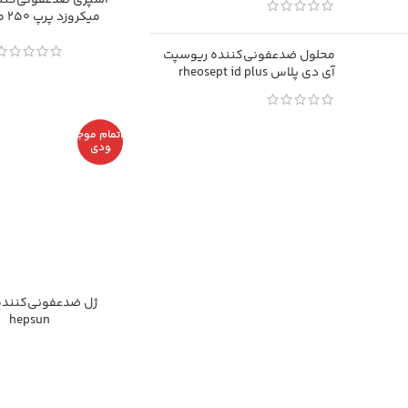
اسپری ضدعفونی‌کنند
میکروزد پرپ 250 میلی‌لیتر
محلول ضدعفونی‌کننده ریوسپت
آی دی پلاس rheosept id plus
اتمام موج
ودی
ژل ضدعفونی‌کنند
hepsun