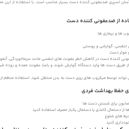
آسان اسپری ضدعفونی کننده دست بسیار مناسب است. با استفاده از این م
فاده از ضدعفونی کننده دست
وب ها و بیماری ها
تنفسی، گوارشی و پوستی
 موثر دست
نده دست در کاهش خطر عفونت های تنفسی مانند سرماخوردگی، آنفولانزا و COVID-19 بسیار موث
از طریق دست ها وارد دستگاه گوارش شوند و باعث عفونت معده و روده شون
واند توسط میکروب های روی دست به بدن منتقل شود. استفاده منظم از ضد
ای حفظ بهداشت فردی
 صابون برای شستن دست ها
از دستمال کاغذی یا دستمال یکبار مصرف استفاده کنید
حیط های شلوغ
ودداری کنید