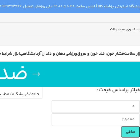
گاه اینترنتی پزشک کالا | تماس ساعت 8:30 تا 22:00 حتی روزهای تعطیل:
09129373626
زار سلامت
فشار خون، قند خون و عروق
ورزشی
دهان و دندان
آزمایشگاهی
ابزار شرایط
ضدع
فیلتر براساس قیمت :
خانه
فروشگاه
مطب و
صافی