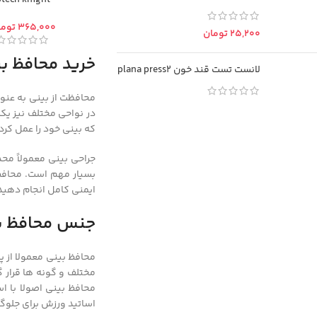
otech knight
توما
تومان
خرید محافظ ب
لانست تست قند خون plana press2
محافظت از بینی به عنو
در نواحی مختلف نیز یک
که بینی خود را عمل کرد
جراحی بینی معمولاً مح
بسیار مهم است. محافظ 
ایمنی کامل انجام دهید
Facebook
جنس محافظ ب
Instagram
محافظ بینی معمولا از پ
مختلف و گونه ها قرار گ
linkedin
محافظ بینی اصولا با ا
WhatsApp
اساتید ورزش برای جلوگی