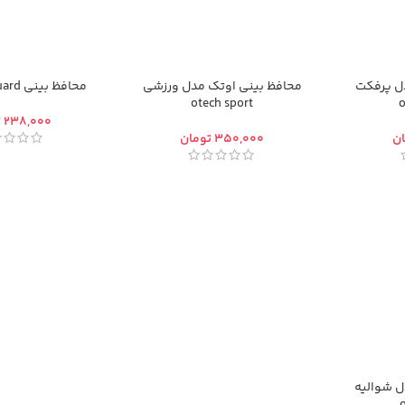
ل پرفکت
محافظ بینی اوتک مدل ورزشی
محافظ بینی slim nose guard
otech sport
o
ت
ان
تومان
ل شوالیه