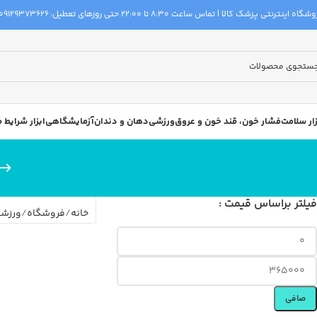
گاه اینترنتی پزشک کالا | تماس ساعت 8:30 تا 22:00 حتی روزهای تعطیل:
09129373626
زار سلامت
فشار خون، قند خون و عروق
ورزشی
دهان و دندان
آزمایشگاهی
ابزار شرایط
فیلتر براساس قیمت :
خانه
فروشگاه
ورزش
صافی