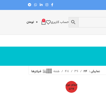
0
حساب کاربری
0
تومان
نمایش
24
36
48
همه
فیلترها
اتمام موج
ودی