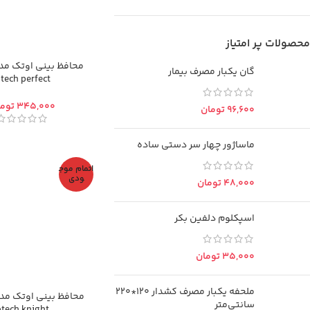
محصولات پر امتیاز
محافظ بینی اوتک مد
گان یکبار مصرف بیمار
tech perfect
توم
تومان
ماساژور چهار سر دستی ساده
اتمام موج
ودی
تومان
اسپکلوم دلفین بکر
تومان
ملحفه یکبار مصرف کشدار 120*220
محافظ بینی اوتک مد
سانتی‌متر