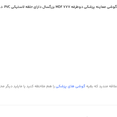
گوشی معاینه پزشکی دوطرفه MDF 777 بزرگسال دارای حلقه لاستیکی PVC دور دیافراگم و bell جهت راحتی بیمار هنگام معاینه است.
Instagram
linkedin
WhatsApp
تلگرام
علاقه مندید که بقیه
گوشی های پزشکی
را هم ملاحظه کنید یا مایلید دیگر م