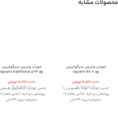
محصولات مشابه
جوراب واریس سیگواریس
جوراب واریس سیگواریس
sigvaris traditional 503 ag
sigvaris tfs-2 ag
تومان
تومان
جنس جوراب: مواد مصنوعی
با
جنس جوراب:
کائوچوی طبیعی ب
پوشش دو لایه، کلاس فشار II -
پوشش دو لایه،
کلا
میلیمتر جیوه 23 الی
میلیمتر جیوه 23 الی
32،
مدل:
AG (از کف پا تا خط
32
،
مدل:
AG (از کف پا تا خط
مایو)
مایو)