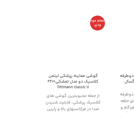
اتمام موج
ودی
دوطرفه
گوشی معاینه پزشکی لیتمن
کلاسیک دو مدل تمشکی2210
littmann classic ii
دوطرفه
از جمله محبوبترین گوشی های
دارای حلقه
کلاسیک پزشکی، قابلیت شنیدن
ر دیافراگم و
صدا در فرکانسهای بالا و پایین
ر هنگام
بدون نیاز به جابجایی دریافت
کننده سینه (Chest
Piece)، دیافراگم قابل