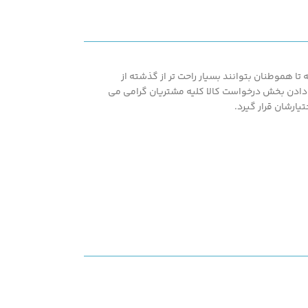
تنظیم، حساسیت صدایی بسیار
بالا، مناسب برای دوره های
دانشجویی و تخصص
ا هموطنان بتوانند بسیار راحت تر از گذشته از
اشته همپنین با در اختیار قرار دادن بخش درخواست کالا کلیه مشتریان گرامی می
یارشان قرار گیرد.