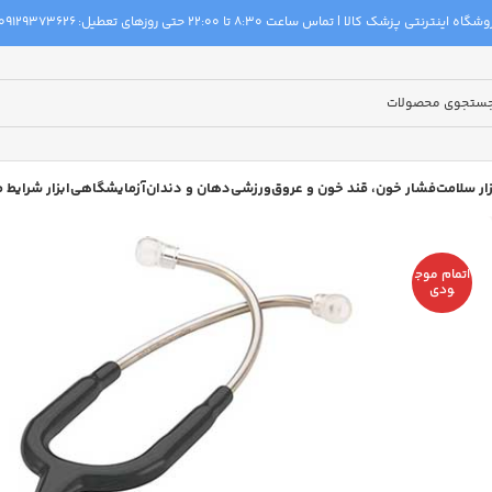
گاه اینترنتی پزشک کالا | تماس ساعت 8:30 تا 22:00 حتی روزهای تعطیل:
09129373626
زار سلامت
فشار خون، قند خون و عروق
ورزشی
دهان و دندان
آزمایشگاهی
ابزار شرایط
اتمام موج
ودی