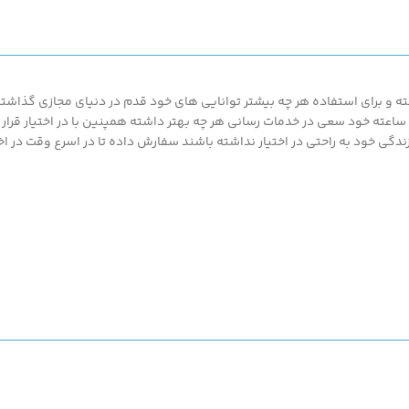
مناسبی برای بانداژ باشد، باعث
ی
افزایش سرعت حرکت خون در
م
پاهای بیمار و مانع از ایجاد لخته
در جداره عروق می گردد.
اس
 و برای استفاده هر چه بیشتر توانایی های خود قدم در دنیای مجازی گذاشته ت
محصولات ارزان قیمت و با کیفیت ما بهره مند گردند.پزشک کالا با پشتیبانی 24 ساعته خود سعی در خدمات رسانی هر چه بهتر د
ید
گی خود به راحتی در اختیار نداشته باشند سفارش داده تا در اسرع وقت در اخت