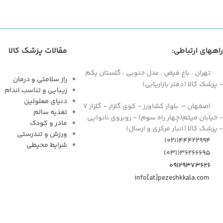
راههای ارتباطی:
مقالات پزشک کالا
تهران ، باغ فیض ، عدل جنوبی ، گلستان یکم
راز سلامتی و درمان
- پزشک کالا (دفتر بازاریابی)
زیبایی و تناسب اندام
دنیای معلولین
اصفهان – بلوار کشاورز - کوی گلزار - گلزار 7
تغذیه سالم
- خیابان میثم(چهار راه سوم) - روبروی نانوایی
مادر و کودک
- پزشک کالا (انبار مرکزی و ارسال)
ورزش و تندرستی
44422994(021)
شرایط محیطی
۳۶۲۶۶۶۹۵(۰۳۱)
۰۹۱۲۹۳۷۳۶۲۶
info[at]pezeshkkala.com