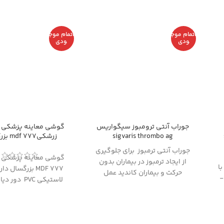
اتمام موج
اتمام موج
ودی
ودی
جوراب آنتی ترومبوز سیگواریس
گوشی معاینه پزشکی 
sigvaris thrombo ag
زرشکیmdf 777 بزرگسال
جوراب آنتی ترمبوز برای جلوگیری
گوشی معاینه پزشکی 
از ایجاد ترمبوز در بیماران بدون
ا
MDF 777 بزرگسال 
حرکت و بیماران کاندید عمل
س فشار II -
لاستیکی PVC دو
جراحی در زمان قبل و بعد از عمل
bell جهت راحتی بیما
جراحی طراحی شده است. کلاس
معاینه است.
فشار در نظر گرفته شده در این
جوراب که میتواند جایگزین