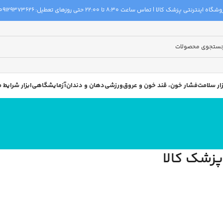
گاه اینترنتی پزشک کالا | تماس ساعت 8:30 تا 22:00 حتی روزهای تعطیل:
09129373626
زار سلامت
فشار خون، قند خون و عروق
ورزشی
دهان و دندان
آزمایشگاهی
ابزار شرایط
پزشک کالا