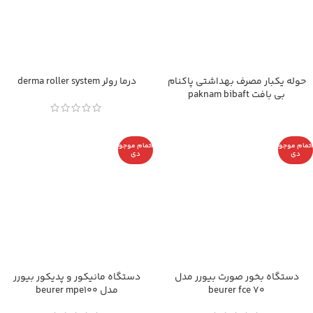
حوله یکبار مصرف بهداشتی پاکنام
درما رولر derma roller system
بی بافت paknam bibaft
اتمام موجو
اتمام موجو
دی
دی
دستگاه بخور صورت بيورر مدل
دستگاه مانيکور و پديکور بيورر
beurer fce 70
مدل beurer mpe100