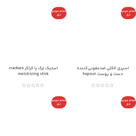
اتمام موجو
اتمام موجو
دی
دی
اسپری الکلی ضدعفونی‌کننده
استیک ترک پا کراکر crackare
دست و پوست hepsun
moistrizing stick
اتمام موجو
اتمام موجو
دی
دی