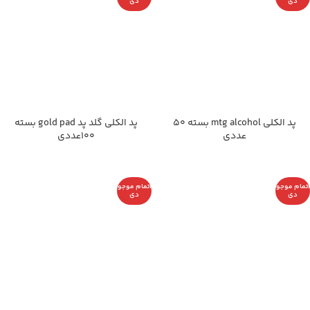
دی
دی
پد الکلی mtg alcohol بسته 50
پد الکلی گلد پد gold pad بسته
عددی
100عددی
اتمام موجو
اتمام موجو
دی
دی