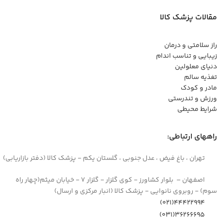
مقالات پزشک کالا
راز سلامتی و درمان
زیبایی و تناسب اندام
دنیای معلولین
تغذیه سالم
مادر و کودک
ورزش و تندرستی
شرایط محیطی
راههای ارتباطی:
تهران ، باغ فیض ، عدل جنوبی ، گلستان یکم - پزشک کالا (دفتر بازاریابی)
اصفهان – بلوار کشاورز - کوی گلزار - گلزار 7 - خیابان میثم(چهار راه
سوم) - روبروی نانوایی - پزشک کالا (انبار مرکزی و ارسال)
44422994(021)
۳۶۲۶۶۶۹۵(۰۳۱)