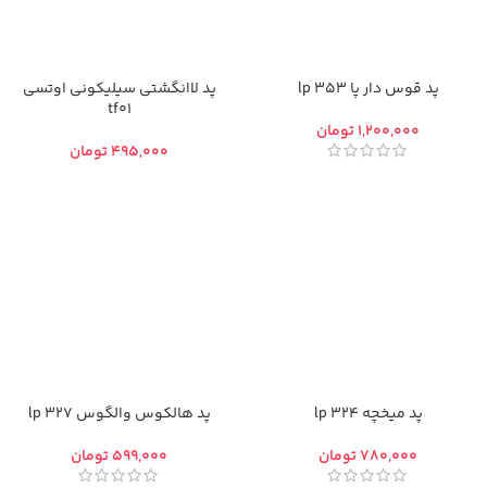
پد قوس دار پا 353 lp
پد لاانگشتی سیلیکونی اوتسی
tf01
تومان
تومان
پد میخچه 324 lp
پد هالکوس والگوس 327 lp
تومان
تومان