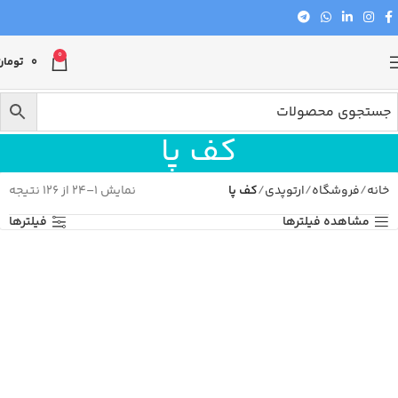
0
0
تومان
کف پا
خانه
فروشگاه
ارتوپدی
کف پا
نمایش 1–24 از 126 نتیجه
مشاهده فیلترها
فیلترها