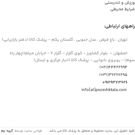
ورزش و تندرستی
شرایط محیطی
راههای ارتباطی:
تهران ، باغ فیض ، عدل جنوبی ، گلستان یکم - پزشک کالا (دفتر بازاریابی)
اصفهان – بلوار کشاورز - کوی گلزار - گلزار 7 - خیابان میثم(چهار راه
سوم) - روبروی نانوایی - پزشک کالا (انبار مرکزی و ارسال)
44422994(021)
۳۶۲۶۶۶۹۵(۰۳۱)
۰۹۱۲۹۳۷۳۶۲۶
info[at]pezeshkkala.com
کلیه حقوق این سایت محفوظ و متعلق به پزشک کالا می باشد.
طراحی سایت توسط:
گروه نرم