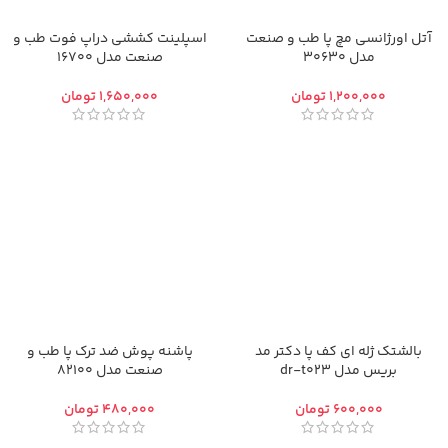
آتل اورژانسی مچ پا طب و صنعت
اسپلینت کششی دراپ فوت طب و
مدل 30630
صنعت مدل 16700
تومان
تومان
بالشتک ژله ای کف پا دکتر مد
پاشنه پوش ضد ترک پا طب و
بریس مدل dr-t023
صنعت مدل 82100
تومان
تومان