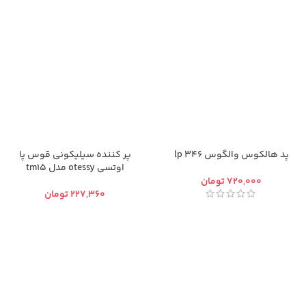
پد هالکوس والگوس 346 lp
پر کننده سیلیکونی قوس پا
اوتسی otessy مدل tm15
تومان
تومان