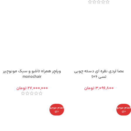
عصا لردی نقره ای دسته چوبی
ویلچر همراه تاشو و سبک مونوچیر
تسی t06
monochair
تومان
تومان
اتمام موجو
اتمام موجو
دی
دی