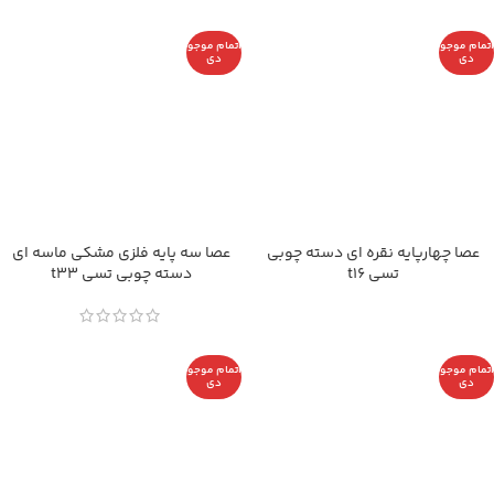
اتمام موجو
اتمام موجو
دی
دی
عصا چهارپایه نقره ای دسته چوبی
عصا سه پایه فلزی مشکی ماسه ای
تسی t16
دسته چوبی تسی t33
اتمام موجو
اتمام موجو
دی
دی