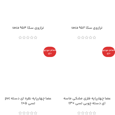
ترازوی سکا seca 952
ترازوی سکا seca 954
اتمام موجو
اتمام موجو
دی
دی
عصا چهارپایه فلزی مشکی ماسه
عصا چهارپایه نقره ای دسته pvc
ای دسته چوبی تسی t30
تسی t05