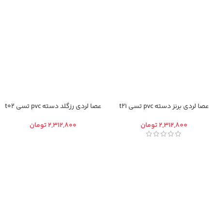
عصا لردی برنز دسته pvc تسی t21
عصا لردی رزگلد دسته pvc تسی t02
تومان
تومان