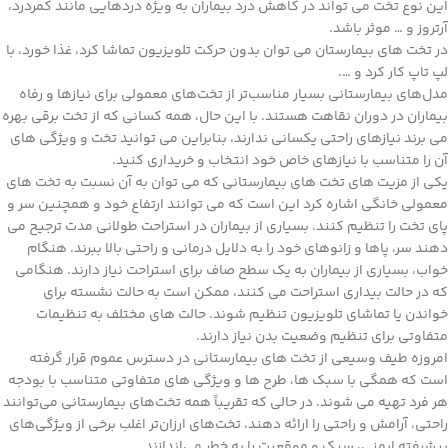
این نوع تخت می تواند در کاهش درد بیماران به ویژه دردهایی مانند کمردرد،
آرتروز و … موثر باشد.
در تخت های بیمارستان می توان بدون حرکت تلویزیون تماشا کرد، غذا خورد، با
لپ تاپ کار کرد و ….
مدل‌های بیمارستانی بسیار مناسب‌تر از تخت‌های معمولی برای نیازها و رفاه
بیماران در دوران نقاهت هستند. با این حال، همه کسانی که از تخت برقی بهره
می برند نیازهای راحتی یکسانی ندارند، بنابراین می توانید تخت و ویژگی های
آن را متناسب با نیازهای خاص خود انتخاب و خریداری کنید.
یکی از مزیت های تخت های بیمارستانی که می توان به آن نسبت به تخت های
معمولی خانگی اشاره کرد این است که می توانند ارتفاع خود و همچنین سر و
پای تخت را تنظیم کنند. بسیاری از بیماران در استراحت طولانی مدت ترجیح می
دهند سر، پاها و زانوهای خود را به دلایل درمانی و راحتی بالا ببرند. هنگام
خواب، بسیاری از بیماران به یک سطح صاف برای استراحت نیاز دارند. هنگامی
که در حالت بیداری استراحت می کنند، ممکن است به حالت نشسته برای
خواندن یا تماشای تلویزیون تنظیم شوند. حالت های مختلف به تنظیمات
متفاوتی برای تنظیم وضعیت بدن نیاز دارند.
امروزه طیف وسیعی از تخت های بیمارستانی در دسترس عموم قرار گرفته
است که همگی با سبک ها، طرح ها و ویژگی های متفاوتی متناسب با بودجه
هر فرد تهیه می شوند. در حالی که تقریباً همه تخت‌های بیمارستانی می‌توانند
راحتی، آرامش و راحتی را ارائه دهند، تخت‌های ارزان‌تر اغلب برخی از ویژگی‌های
پیشرفته ایمنی، سبک و موقعیت را به خطر می‌اندازند.