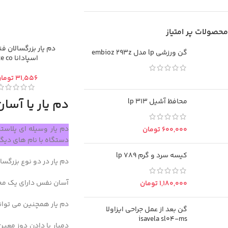
محصولات پر امتیاز
دم یار بزرگسالان ف
گن ورزشی lp مدل embioz 293z
اسپادانا fte co
توما
دم یار یا آسا
محافظ آشیل 313 lp
دم یار وسیله ای پلاس
تومان
دستگاه با نام های دیگ
کیسه سرد و گرم 789 lp
دم یار در دو نوع بزرگس
آسان نفس دارای یک مخز
تومان
دم یار همچنین می تواند برای تسهیل استف
گن بعد از عمل جراحی ایزاولا
isavela sl04-ms
دمیار با دادن دوز معین