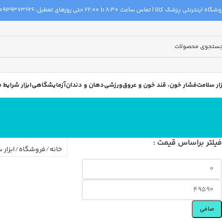
گاه اینترنتی پزشک کالا | تماس ساعت 8:30 تا 22:00 حتی روزهای تعطیل:
09129373626
زار سلامت
فشار خون، قند خون و عروق
ورزشی
دهان و دندان
آزمایشگاهی
ابزار شرایط
فیلتر براساس قیمت :
خانه
فروشگاه
ابزار 
صافی