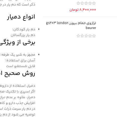
ذکر است که دم یار در ج
تومان
انواع دمیار
ترازوی حمام بیورر gs203 london
beurer
دم یار کودکان؛
دم یار بزرگسالان
برخی از ویژگی 
مجهز به شیر یک طرفه؛
آسان برای استفاده؛
قابل شستشو است
Facebook
روش صحیح است
Instagram
دمیار، استفاده از دارو
linkedin
اگر اسپری با تکنیک صح
دمیار، علاوه بر عدم 
WhatsApp
افزایش جذب دارو و کا
تلگرام
در دم یار سرعت ذرات ا
توصیه می شود از دم یا