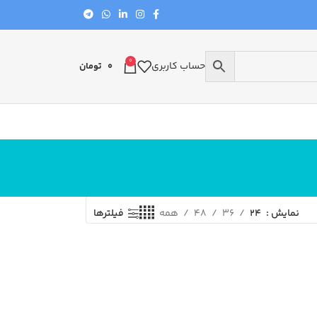
0
حساب کاربری
0
تومان
نمایش
24
36
48
همه
فیلترها