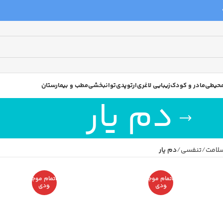
 محیطی
مادر و کودک
زیبایی لاغری
ارتوپدی
توانبخشی
مطب و بیمارستان
دم یار
سلامت
تنفسی
دم یار
اتمام موج
اتمام موج
ودی
ودی