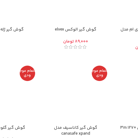
 ام مدل
گوش گير الوکس elvex
گوش گیر ژله ای er
تومان
ن
اتمام موج
اتمام موج
ودی
ودی
3
گوش گير کاناسیف مدل
گوش گير گلوبال al
canasafe xpand