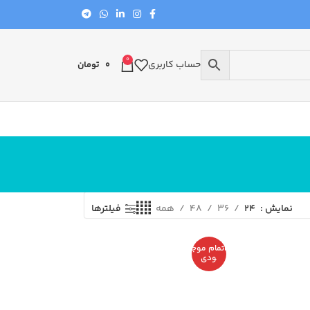
0
حساب کاربری
0
تومان
نمایش
24
36
48
همه
فیلترها
اتمام موج
ودی