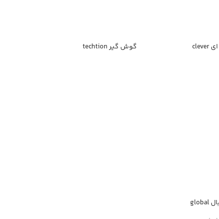
clev
گوش گير techtion
glob