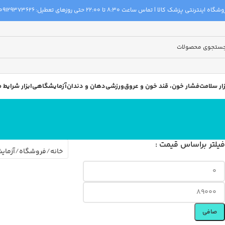
گاه اینترنتی پزشک کالا | تماس ساعت 8:30 تا 22:00 حتی روزهای تعطیل:
09129373626
زار سلامت
فشار خون، قند خون و عروق
ورزشی
دهان و دندان
آزمایشگاهی
ابزار شرایط
فیلتر براساس قیمت :
خانه
فروشگاه
آزمای
صافی