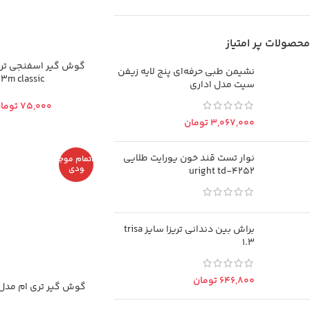
محصولات پر امتیاز
گوش گير اسفنجی تری
نشیمن طبی حرفه‌ای پنج لایه زیفن
3m classic
سیت مدل اداری
توما
تومان
نوار تست قند خون یورایت طلایی
اتمام موج
ودی
uright td-4252
براش بین دندانی تریزا سایز trisa
1.3
تومان
گوش گير تری ام مدل m 1270