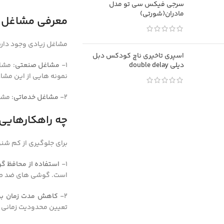
سرجی فیکس سی تو مدل
مادران(شورتی)
معرفی مشاغل با
مشاغل زیادی وجود دارند
اسپری تاخیری ناچ کودکس دبل
دیلی double delay
1-
مشاغل صنعتی
: مشا
نمونه هایی از این مشاغل
2-
مشاغل خدماتی
: مشا
چه راهکارهایی 
برای جلوگیری از کم شن
1-
استفاده از محافظ 
است. گوشی های ضد صدا 
2-
کاهش مدت زمان بو
تعیین محدودیت زمانی بر