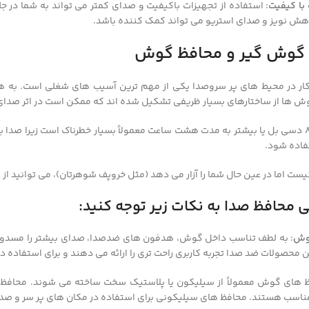
 با کیفیت
: استفاده از تجهیزات باکیفیت و صدای کمتر می تواند به شما در 
هش نویز و صدای استریو می تواند کمک کننده باشد.
 گوش گیر و محافظ گوش
ار در محیط های پر سروصدا یکی از مهم ترین آسیب های شغلی است. به 
وش ها از ساختارهای بسیار ظریفی تشکیل شده اند که ممکن است در اثر صدای 
قرار گرفتن در معرض 85 دسی بل یا بیشتر به مدت هشت ساعت معمولاً بسیار خطرناک است ز
فاده شود.
 نیست اما در عین حال شما را آزار می دهد (مثل خروپف شوهرتان)، می توانید 
 محافظ صدا به نکات زیر توجه کنید:
گوش
: به لطف تناسب داخل گوش، هدفون های ضدصدا، صدای بیشتر را مسدود م
 محصولات ضد صدا تجربه کاربری راحت تری را ارائه می دهند و برای استفاده 
ظ های گوش معمولاً از سیلیکون یا پلاستیک سخت ساخته می شوند. محافظ ه
 مناسب هستند. محافظ های سیلیکونی برای استفاده در مکان های پر سر و صد