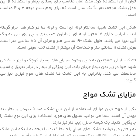
توان از آن استفاده کرد. مدت زمان مناسب برای بستری بیمار و استفاده از این
مدل تشک موجف تقریباً یک سال است که برای زخم بستر درجه 3 و 4 مناسب
است.
شکل این تشک شبیه ساختار لوله ای است و لوله ها در کنار هم قرار گرفته
اند. بنابراین دارای 17 مخزن لوله ای از نایلون هیبریدی و پی وی سی به رنگ
آبی تیره می باشد. طول تشک 190 سانتی متر و عرض آن 85 سانتی متر است.
عرض تشک 11 سانتی متر و ضخامت آن بیشتر از تشک تخم مرغی است.
تشک سلولی همچنین به دلیل وجود سوراخ های بسیار کوچک و لیزر باعث می
شود هوا در زیر بدن بیمار جریان یابد. این ویژگی از بیمار در برابر تعریق و آسیب
محافظت می کند. بنابراین به این تشک ها تشک های موج لیزری نیز می
گویند.
مزایای تشک مواج
یکی از مهم ترین مزایای استفاده از این نوع تشک، ضد آب بودن و بخار بند
بودن آن است. شما می توانید سلول های مورد استفاده برای این نوع تشک را
جایگزین کنید. یک کیسه مخزن زیپ دار نیز دارند.
به راحتی می توانید تشک های مواج را جابجا کنید. با توجه به اینکه این تشک