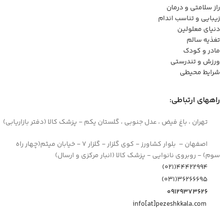
راز سلامتی و درمان
زیبایی و تناسب اندام
دنیای معلولین
تغذیه سالم
مادر و کودک
ورزش و تندرستی
شرایط محیطی
راههای ارتباطی:
تهران ، باغ فیض ، عدل جنوبی ، گلستان یکم - پزشک کالا (دفتر بازاریابی)
اصفهان – بلوار کشاورز - کوی گلزار - گلزار 7 - خیابان میثم(چهار راه
سوم) - روبروی نانوایی - پزشک کالا (انبار مرکزی و ارسال)
44422994(021)
۳۶۲۶۶۶۹۵(۰۳۱)
۰۹۱۲۹۳۷۳۶۲۶
info[at]pezeshkkala.com