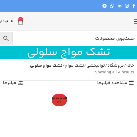
0
0
تومان
تشک مواج سلولی
خانه
فروشگاه
توانبخشی
تشک مواج
تشک مواج سلولی
Showing all 8 results
مشاهده فیلترها
فیلترها
اتمام موجو
دی