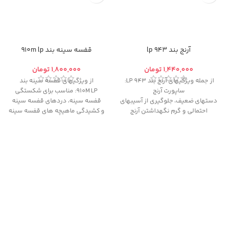
آرنج بند 943 lp
قفسه سینه بند 910m lp
تومان
تومان
از جمله ویژگیهای آرنج بند 943 LP:
از ویژگیهای قفسه سینه بند
ساپورت آرنج
910M LP: مناسب برای شکستگی
دستهای ضعيف، جلوگيری از آسيبهای
قفسه سینه، دردهای قفسه سینه
احتمالی و گرم نگهداشتن آرنج
و کشیدگی ماهیچه های قفسه سینه
دست با کمک جنس پنبه بکار گرفته
.
شده در آن