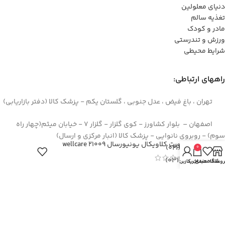
دنیای معلولین
تغذیه سالم
مادر و کودک
ورزش و تندرستی
شرایط محیطی
راههای ارتباطی:
تهران ، باغ فیض ، عدل جنوبی ، گلستان یکم - پزشک کالا (دفتر بازاریابی)
اصفهان – بلوار کشاورز - کوی گلزار - گلزار 7 - خیابان میثم(چهار راه
سوم) - روبروی نانوایی - پزشک کالا (انبار مرکزی و ارسال)
ساپورت کلاویکال یونیورسال 21009 wellcare
44422994(021)
0
۳۶۲۶۶۶۹۵(۰۳۱)
روشگاه
علاقه مندی
سبد خرید
حساب کاربری من
۰۹۱۲۹۳۷۳۶۲۶
info[at]pezeshkkala.com