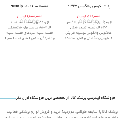
پد هالکوس والگوس 327 lp
قفسه سینه بند 910m lp
تومان
تومان
از ویژگیهای پد هالکوس والگوس
از ویژگیهای قفسه سینه بند
327 LP: ترمیم کننده شکل
910M LP: مناسب برای شکستگی
هالکوس والگوس بوسیله افزایش
قفسه سینه، دردهای قفسه سینه
فضای بین انگشتی و قابل استفاده
و کشیدگی ماهیچه های قفسه سینه
جهت جلوگیری از روی هم قرار گرفتن
.
انگشت ها
فروشگاه اینترنتی پزشک کالا؛ از تخصصی ترین فروشگاه ارزان بخر
پزشک کالا با سابقه طولانی، در زمینۀ خرید و فروش لوازم پزشکی فعالیت
داشته و برای استفاده هر چه بیشتر توانایی های خود قدم در دنیای مجازی