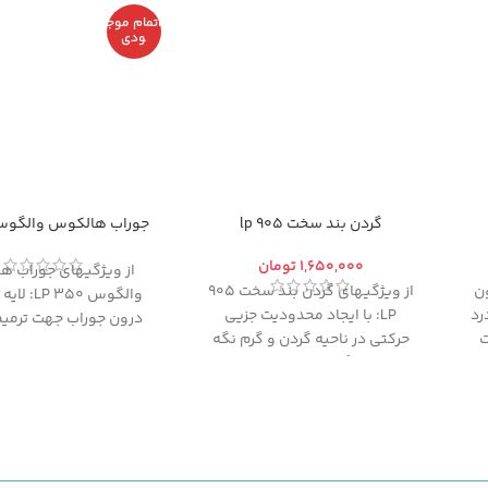
اتمام موج
ودی
گردن بند سخت 905 lp
جوراب هالکوس والگوس 350 
تومان
از ویژگیهای جوراب 
ن
از ویژگیهای گردن بند سخت 905
والگوس 350 
درد
LP: با ایجاد محدودیت جزیی
درون جوراب جهت ترمی
ت
حرکتی در ناحیه گردن و گرم نگه
و کاهش درد در استخوا
داشتن گردن برای کسانی که
شصت پا (ناحیه ها
دچار فتق دیسک، لغزش مهره
والگوس)
های گردن، اسپاسمهای عضلانی
و آرتروز شده اند مناسب است.