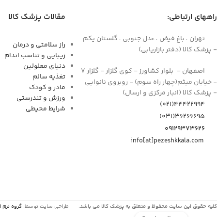
راههای ارتباطی:
مقالات پزشک کالا
تهران ، باغ فیض ، عدل جنوبی ، گلستان یکم
راز سلامتی و درمان
- پزشک کالا (دفتر بازاریابی)
زیبایی و تناسب اندام
دنیای معلولین
اصفهان – بلوار کشاورز - کوی گلزار - گلزار 7
تغذیه سالم
- خیابان میثم(چهار راه سوم) - روبروی نانوایی
مادر و کودک
- پزشک کالا (انبار مرکزی و ارسال)
ورزش و تندرستی
44422994(021)
شرایط محیطی
۳۶۲۶۶۶۹۵(۰۳۱)
۰۹۱۲۹۳۷۳۶۲۶
info[at]pezeshkkala.com
کلیه حقوق این سایت محفوظ و متعلق به پزشک کالا می باشد.
طراحی سایت توسط:
گروه نرم ا