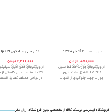
جوراب محافظ آشیل 348 lp
کفی طبی سیلیکون 321 lp
تومان
تومان
از ویژگیهای جوراب محافظ آشیل
از ویژگیهای کفی طبی سیلیکو
348 LP: لایه ژل مانند درون
321 LP: مناسب برای کاستن از 
جوراب جهت جلوگیری از التهاب
در نواحی مختلف کف پا، قسم
تاندون ها و نازک نی و کاهش
پایینی کمر و زانو و
سایش بین تاندون ها و لایه
همچنین عارضه خار پاشنه
درونی کفش
فروشگاه اینترنتی پزشک کالا؛ از تخصصی ترین فروشگاه ارزان بخر