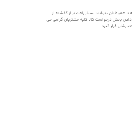
ا هموطنان بتوانند بسیار راحت تر از گذشته از
اشته همپنین با در اختیار قرار دادن بخش درخواست کالا کلیه مشتریان گرامی می
یارشان قرار گیرد.