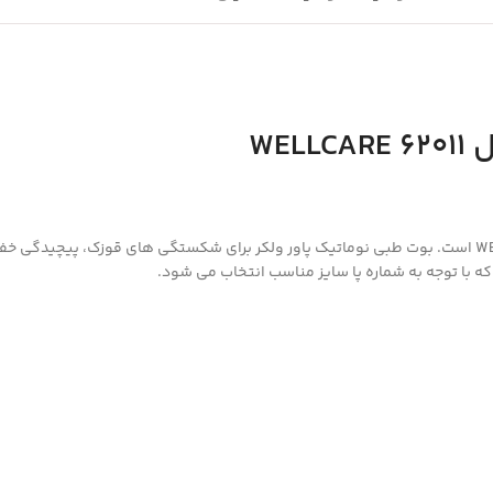
یکی از محصولات ولکر بوت طبی نوماتیک پاور 17 اینچ ولکر مدل 62011 WELLCARE است. بوت طبی نوماتیک پاور ولکر برای
 با توجه به شماره پا سایز مناسب انتخاب می شود.