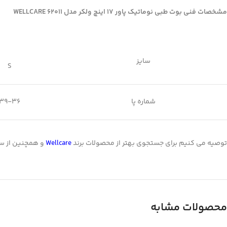
Instagram
مشخصات فنی بوت طبی نوماتیک پاور 17 اینچ ولکر مدل 62011 WELLCARE
linkedin
WhatsApp
سایز
تلگرام
S
شماره پا
39-36
توصیه می کنیم برای جستجوی بهتر از محصولات برند
Wellcare
و همچنین از س
محصولات مشابه