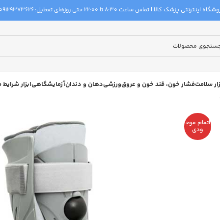
گاه اینترنتی پزشک کالا | تماس ساعت 8:30 تا 22:00 حتی روزهای تعطیل:
09129373626
زار سلامت
فشار خون، قند خون و عروق
ورزشی
دهان و دندان
آزمایشگاهی
ابزار شرایط
اتمام موج
ودی