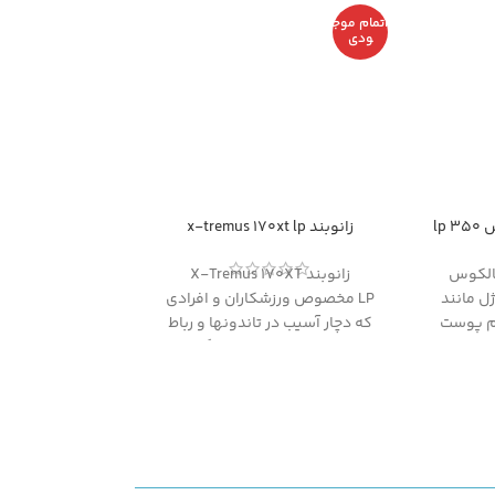
اتمام موج
ودی
lp
زانوبند x-tremus 170xt lp
هالکوس
زانوبند X-Tremus 170XT
LP: لایه ژل مانند
LP مخصوص ورزشکاران و افرادی
م پوست
که دچار آسیب در تاندونها و رباط
ن کنار
زانو شده اند و یا در رفتگی و
لگوس
ضربه زدگی در ناحیه زانو دارند.