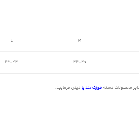
L
M
46-44
44-40
ایر محصولات دسته
قوزک بند پا
دیدن فرمایید.