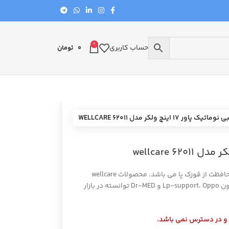
0
حساب کاربری
0
تومان
 پاور 17 اینچ ولکر مدل 62011 WELLCARE
بوت طبی ولکر مدل 62011 بوت مناسبی جهت محافظت از قوزک پا می باشد. محصولات wellcare
متنوع و با کیفیت بالاست و در کنار برندهایی چون Lp-support، Oppo و Dr-MED توانسته در بازار
 و در دسترس نمی باشد.