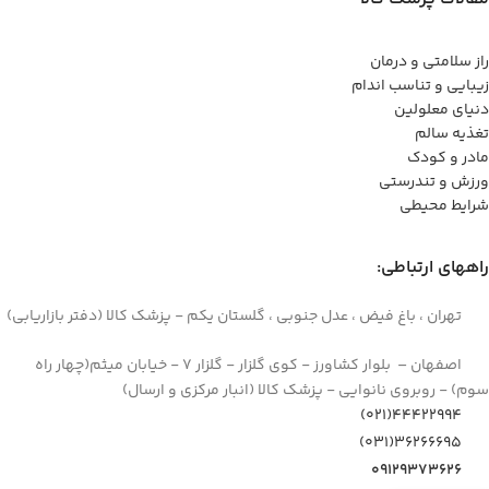
راز سلامتی و درمان
زیبایی و تناسب اندام
دنیای معلولین
تغذیه سالم
مادر و کودک
ورزش و تندرستی
شرایط محیطی
راههای ارتباطی:
تهران ، باغ فیض ، عدل جنوبی ، گلستان یکم - پزشک کالا (دفتر بازاریابی)
اصفهان – بلوار کشاورز - کوی گلزار - گلزار 7 - خیابان میثم(چهار راه
سوم) - روبروی نانوایی - پزشک کالا (انبار مرکزی و ارسال)
44422994(021)
۳۶۲۶۶۶۹۵(۰۳۱)
۰۹۱۲۹۳۷۳۶۲۶