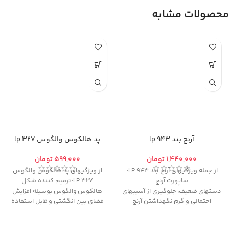
محصولات مشابه
آرنج بند 943 lp
پد هالکوس والگوس 327 lp
تومان
تومان
از جمله ویژگیهای آرنج بند 943 LP:
از ویژگیهای پد هالکوس والگوس
ساپورت آرنج
327 LP: ترمیم کننده شکل
دستهای ضعيف، جلوگيری از آسيبهای
هالکوس والگوس بوسیله افزایش
احتمالی و گرم نگهداشتن آرنج
فضای بین انگشتی و قابل استفاده
دست با کمک جنس پنبه بکار گرفته
جهت جلوگیری از روی هم قرار گرفتن
شده در آن
انگشت ها