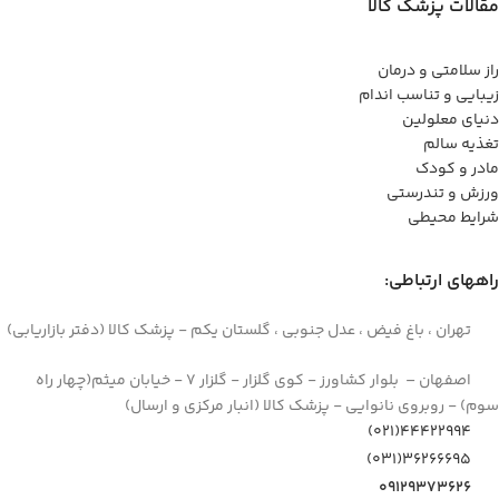
مقالات پزشک کالا
راز سلامتی و درمان
زیبایی و تناسب اندام
دنیای معلولین
تغذیه سالم
مادر و کودک
ورزش و تندرستی
شرایط محیطی
راههای ارتباطی:
تهران ، باغ فیض ، عدل جنوبی ، گلستان یکم - پزشک کالا (دفتر بازاریابی)
اصفهان – بلوار کشاورز - کوی گلزار - گلزار 7 - خیابان میثم(چهار راه
سوم) - روبروی نانوایی - پزشک کالا (انبار مرکزی و ارسال)
44422994(021)
۳۶۲۶۶۶۹۵(۰۳۱)
۰۹۱۲۹۳۷۳۶۲۶