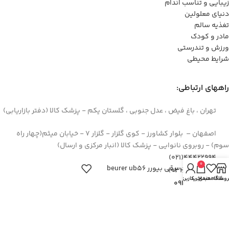
زیبایی و تناسب اندام
دنیای معلولین
تغذیه سالم
مادر و کودک
ورزش و تندرستی
شرایط محیطی
راههای ارتباطی:
تهران ، باغ فیض ، عدل جنوبی ، گلستان یکم - پزشک کالا (دفتر بازاریابی)
اصفهان – بلوار کشاورز - کوی گلزار - گلزار 7 - خیابان میثم(چهار راه
سوم) - روبروی نانوایی - پزشک کالا (انبار مرکزی و ارسال)
44422994(021)
0
تشک برقی بیورر beurer ub56
۳۶۲۶۶۶۹۵(۰۳۱)
روشگاه
علاقه مندی
سبد خرید
حساب کاربری من
۰۹۱۲۹۳۷۳۶۲۶
info[at]pezeshkkala.com