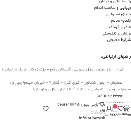
راز سلامتی و درمان
زیبایی و تناسب اندام
دنیای معلولین
تغذیه سالم
مادر و کودک
ورزش و تندرستی
شرایط محیطی
راههای ارتباطی:
تهران ، باغ فیض ، عدل جنوبی ، گلستان یکم - پزشک کالا (دفتر بازاریابی)
اصفهان – بلوار کشاورز - کوی گلزار - گلزار 7 - خیابان میثم(چهار راه
سوم) - روبروی نانوایی - پزشک کالا (انبار مرکزی و ارسال)
44422994(021)
۳۶۲۶۶۶۹۵(۰۳۱)
تشکچه برقی بیورر beurer hk45
0
۰۹۱۲۹۳۷۳۶۲۶
روشگاه
علاقه مندی
سبد خرید
حساب کاربری من
info[at]pezeshkkala.com