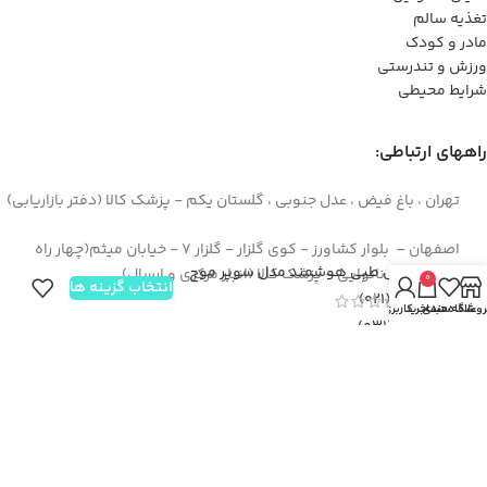
تغذیه سالم
مادر و کودک
ورزش و تندرستی
شرایط محیطی
راههای ارتباطی:
تهران ، باغ فیض ، عدل جنوبی ، گلستان یکم - پزشک کالا (دفتر بازاریابی)
اصفهان – بلوار کشاورز - کوی گلزار - گلزار 7 - خیابان میثم(چهار راه
بالش طبی هوشمند مدل سوپر موج
سوم) - روبروی نانوایی - پزشک کالا (انبار مرکزی و ارسال)
0
انتخاب گزینه ها
44422994(021)
روشگاه
علاقه مندی
سبد خرید
حساب کاربری من
۳۶۲۶۶۶۹۵(۰۳۱)
۰۹۱۲۹۳۷۳۶۲۶
info[at]pezeshkkala.com