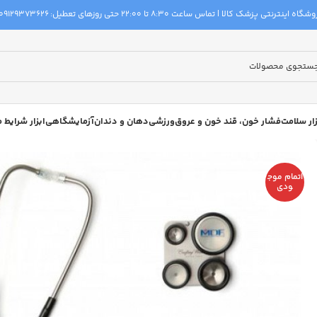
گاه اینترنتی پزشک کالا | تماس ساعت 8:30 تا 22:00 حتی روزهای تعطیل:
09129373626
زار سلامت
فشار خون، قند خون و عروق
ورزشی
دهان و دندان
آزمایشگاهی
ابزار شرایط
اتمام موج
ودی