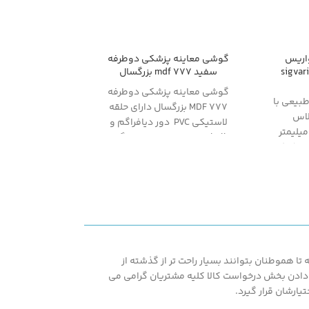
اریس
گوشی معاینه پزشکی دوطرفه
sigvar
سفید mdf 777 بزرگسال
گوشی معاینه پزشکی دوطرفه
بیعی با
MDF 777 بزرگسال دارای حلقه
اس
لاستیکی PVC دور دیافراگم و
شار III - میلیمتر
bell جهت راحتی بیمار هنگام
AD (از کف
معاینه است.
ویض یا
ده (حتی
هشمندیم
خرید و
ریق تماس
 و مدل
ا هموطنان بتوانند بسیار راحت تر از گذشته از
اصل کنید
اشته همپنین با در اختیار قرار دادن بخش درخواست کالا کلیه مشتریان گرامی می
یارشان قرار گیرد.