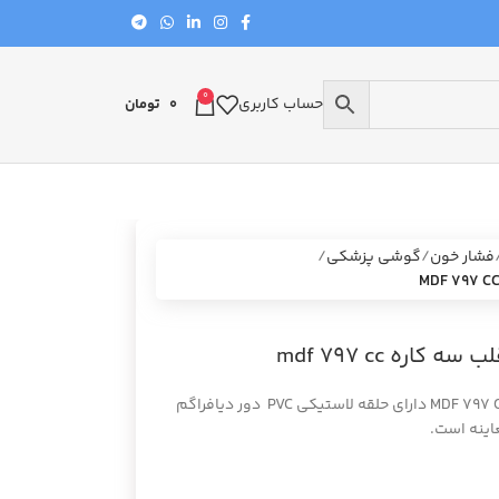
0
حساب کاربری
0
تومان
فشار خون
گوشی پزشکی
ه mdf 797 cc
گوشی معاینه پزشکی تخصصی قلب سه کاره MDF 797 CC دارای حلقه لاستیکی PVC دور دیافراگم