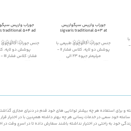
جوراب واریس سیگواریس
جوراب واریس سیگو
is traditional 504 ad
sigvaris traditional 503 at
ا
جنس جوراب:
کائوچوی طبیعی با
جنس جوراب:
کائوچوی ط
س فشار II -
پوشش دو لایه،
کلاس فشار II -
پوشش دو لایه،
کل
میلیمتر جیوه 23 الی
فشار:
کلاس ف
32
،
مدل:
AT (جوراب شلواری)
جیوه 33 الی 46،
مدل:
پا تا زیر زانو)
از آنجایی که
امکان تعویض یا
ی
مرجوع کالای پوشیده شده (حتی
از آنجایی که
امکان تع
م
یکبار) وجود ندارد
، خواهشمندیم
مرجوع کالای پوشیده ش
قبل از تکمیل مراحل خرید و
یکبار) وجود ندارد
، خوا
اس
پرداخت، با مشاوره از طریق تماس
قبل از تکمیل مراحل 
تلفنی از درستی سایز و مدل
پرداخت، با مشاوره از ط
ید
انتخابی خود
اطمینان حاصل کنید
تلفنی از درستی سایز
 و برای استفاده هر چه بیشتر توانایی های خود قدم در دنیای مجازی گذاشته ت
انتخابی خود
اطمینان ح
محصولات ارزان قیمت و با کیفیت ما بهره مند گردند.پزشک کالا با پشتیبانی 24 ساعته خود سعی در خدمات رسانی هر چه بهتر د
گی خود به راحتی در اختیار نداشته باشند سفارش داده تا در اسرع وقت در اخت