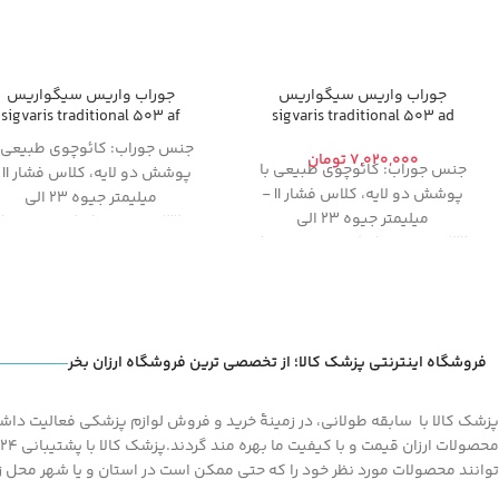
جوراب واریس سیگواریس
جوراب واریس سیگواریس
sigvaris traditional 503 af
sigvaris traditional 503 ad
جنس جوراب:
کائوچوی طبیعی ب
تومان
جنس جوراب:
کائوچوی طبیعی با
پوشش دو لایه،
کلا
پوشش دو لایه،
کلاس فشار II -
میلیمتر جیوه 23 الی
میلیمتر جیوه 23 الی
32
،
مدل:
AF (از کف پا تا ران)
32
،
مدل:
AD (از کف پا تا زیر زانو)
از آنجایی که
امکان تعویض یا
از آنجایی که
امکان تعویض یا
مرجوع کالای پوشیده شده (حت
مرجوع کالای پوشیده شده (حتی
یکبار) وجود ندارد
، خواهشمندی
یکبار) وجود ندارد
، خواهشمندیم
قبل از تکمیل مراحل خرید و
قبل از تکمیل مراحل خرید و
پرداخت، با مشاوره از طریق تم
فروشگاه اینترنتی پزشک کالا؛ از تخصصی ترین فروشگاه ارزان بخر
پرداخت، با مشاوره از طریق تماس
تلفنی از درستی سایز و مدل
تلفنی از درستی سایز و مدل
انتخابی خود
اطمینان حاصل کن
پزشک کالا با سابقه طولانی، در زمینۀ خرید و فروش لوازم پزشکی فعالیت داشته
انتخابی خود
اطمینان حاصل کنید
توانند محصولات مورد نظر خود را که حتی ممکن است در استان و یا شهر محل زند