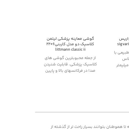
اریس
گوشی معاینه پزشکی لیتمن
sigvar
کلاسیک دو مدل کاربنی2206
littmann classic ii
بیعی با
از جمله محبوبترین گوشی های
اس
کلاسیک پزشکی، قابلیت شنیدن
شار III - میلیمتر
صدا در فرکانسهای بالا و پایین
AG (از کف
بدون نیاز به جابجایی دریافت
کننده سینه (Chest
ویض یا
Piece)، دیافراگم قابل
ده (حتی
تنظیم، حساسیت صدایی بسیار
هشمندیم
بالا، مناسب برای دوره های
خرید و
دانشجویی و تخصص
ریق تماس
 و مدل
اصل کنید
ا هموطنان بتوانند بسیار راحت تر از گذشته از