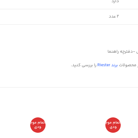
دارد
2 عدد
دفترچه راهنما
گر محصولات
برند Riester
را بررسی کنید.
اتمام موج
اتمام موج
ودی
ودی