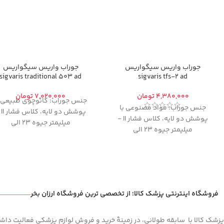
جوراب واریس سیگواریس
جوراب واریس سیگواریس
sigvaris traditional 503 ad
sigvaris tfs-2 ad
تومان
تومان
جنس جوراب:
کائوچوی طبیعی ب
جنس جوراب: مواد مصنوعی
با
پوشش دو لایه،
کلا
پوشش دو لایه، کلاس فشار II -
میلیمتر جیوه 23 الی
میلیمتر جیوه 23 الی
32
،
مدل:
AD (از کف پا تا زیر زانو)
32،
مدل:
AD (از کف پا تا زیر زانو)
از آنجایی که
امکان تعویض یا
مرجوع کالای پوشیده شده (حت
یکبار) وجود ندارد
، خواهشمندی
قبل از تکمیل مراحل خرید و
پرداخت، با مشاوره از طریق تم
فروشگاه اینترنتی پزشک کالا؛ از تخصصی ترین فروشگاه ارزان بخر
تلفنی از درستی سایز و مدل
انتخابی خود
اطمینان حاصل کن
پزشک کالا با سابقه طولانی، در زمینۀ خرید و فروش لوازم پزشکی فعالیت داشته