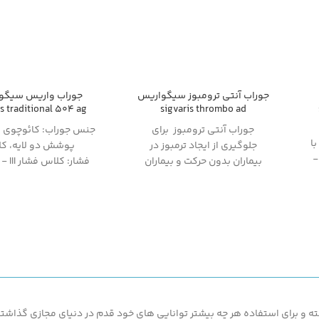
جوراب آنتی ترومبوز سیگواریس
جوراب واریس سیگو
is traditional 504 ag
sigvaris thrombo ad
جوراب آنتی ترومبوز برای
جنس جوراب:
کائوچوی ط
ا
جلوگیری از ایجاد ترمبوز در
پوشش دو لایه،
کل
س فشار II -
بیماران بدون حرکت و بیماران
فشار:
کلاس ف
کاندید عمل جراحی در زمان قبل و
جیوه 33 الی 46،
مدل:
بعد از عمل جراحی طراحی شده
پا تا خط مایو)
است. کلاس فشار در نظر گرفته
از آنجایی که
امکان تع
شده در این جوراب که میتواند
ی
مرجوع کالای پوشیده ش
جایگزین مناسبی برای بانداژ
م
یکبار) وجود ندارد
، خوا
باشد، باعث افزایش سرعت حرکت
قبل از تکمیل مراحل 
خون در پاهای بیمار و مانع از
اس
پرداخت، با مشاوره از ط
ایجاد لخته در جداره عروق می
تلفنی از درستی سایز
گردد.
ید
انتخابی خود
اطمینان ح
 و برای استفاده هر چه بیشتر توانایی های خود قدم در دنیای مجازی گذاشته ت