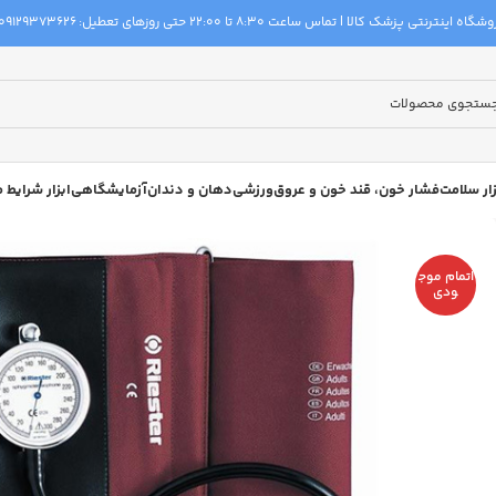
گاه اینترنتی پزشک کالا | تماس ساعت 8:30 تا 22:00 حتی روزهای تعطیل:
09129373626
زار سلامت
فشار خون، قند خون و عروق
ورزشی
دهان و دندان
آزمایشگاهی
ابزار شرایط
اتمام موج
ودی