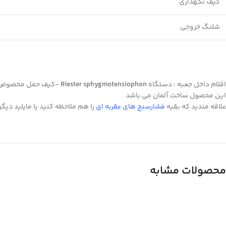
کیف نگهداری
شلنگ خروجی
اقلام داخل جعبه : دستگاه
Riester sphygmotensiophon
-کیف حمل مخصوص -
این محصول ساخت آلمان می باشد
علاقه مندید که بقیه
فشارسنج های عقربه ای
را هم ملاحظه کنید یا مایلید دی
محصولات مشابه