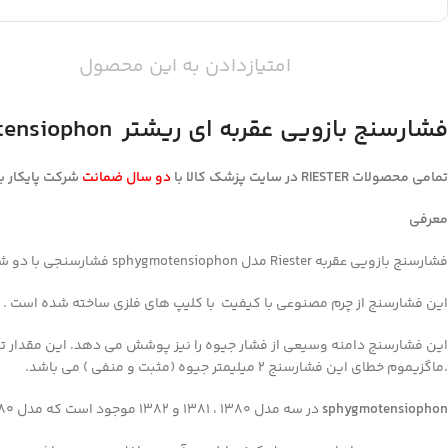
امتیازدادن به این محصول
فشارسنج بازویی عقربه ای ریشتر
tensiophon
تمامی محصولات
RIESTER
در سایت
پزشک کالا با
دو سال ضمانت
شرکت پایکار ب
معرفی
فشارسنج بازویی عقربه Riester مدل sphygmotensiophon فشارسنجی با دو شلنگ و دقت فوق العاده می باشد.
این فشارسنج از چرم مصنوعی با کیفیت با کلیپ های فلزی ساخته شده است . ا
.ماگزیموم خطای این فشارسنج 2 میلیمتر جیوه (مثبت و منفی ) می باشد.
sphygmotensiophon
در سه مدل 1380 ، 1381 و 1382 موجود است که مدل 1380 برای بزرگسالان ، مدل 1381 برای کودکان و مدل 1382 برای نوزادان قابل استفاده می باشد.