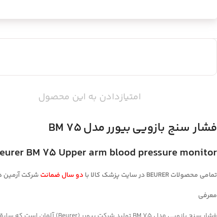
امتیازدادن به این محصول
­فشار سنج بازویی
بیورر
مدل BM 75
eurer BM 75 Upper arm blood pressure monitor
تمامی محصولات BEURER
در سایت
پزشک کالا با
دو سال ضمانت
شرکت آرمین د
معرفی
فشار سنج بازویی مدل BM 75 تولید شرکت بیورر (Beurer) آلمان است که سابقه زیادی در تولید محصولات سنجش سلامت دارد.