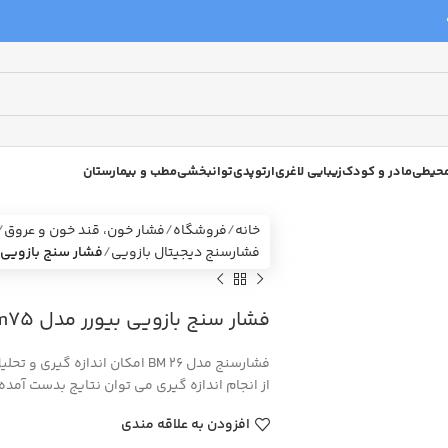
 محیطی
مادر و کودک
زیبایی لاغری
ارتوپدی
توانبخشی
مطب و بیمارستان
خانه
فروشگاه
فشار خون، قند خون و عروق
فشارسنج دیجیتال بازویی
فشار سنج بازویی بیورر م
فشار سنج بازویی بیورر مدل beurer bm75
فشارسنج مدل BM 26 امکان انداز
از انجام اندازه گیری می توان نتایج بدست آمده را بر روی صفحه
افزودن به علاقه مندی