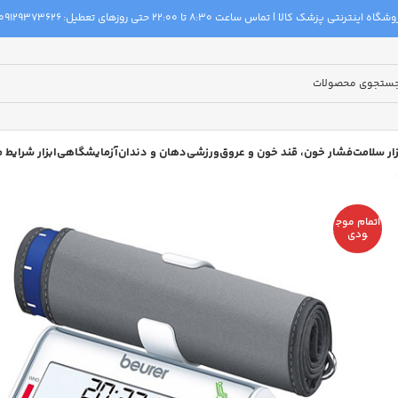
گاه اینترنتی پزشک کالا | تماس ساعت 8:30 تا 22:00 حتی روزهای تعطیل:
09129373626
زار سلامت
فشار خون، قند خون و عروق
ورزشی
دهان و دندان
آزمایشگاهی
ابزار شرایط
اتمام موج
ودی