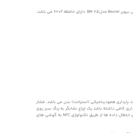
فشار سنج بازویی بیورر مدلBM 75 محصولی کاربردی برای اندازه گیری فشارخون و داده هایی مثل ضربان قلب و تحلیل مربوط به آن است. فشار سنج بازویی بیورر Beurer مدلBM 75 دارای حافظه 2*60 می باشد.
ده، وضعیت پایداری همودینامیکی (استراحت) بدن می باشد. فشار
اه بدن پایداری کافی داشته باشد یک چراغ نشانگر به رنگ سبز روی
دستگاه روشن می شود. در غیر این صورت چراغ به رنگ قرمز خواهد بود و سنجش فشار از دقت خوبی برخوردار نخواهد بود. فشار سنج بیورر BM 75 دارای انتقال داده ها از طریق تکنولوژی NFC به گوشی های