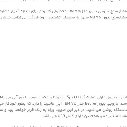
فشارسنج بیورر MB 75 مجهز به سیستم تشخیص زود هنگام بی نظمی ضربان قلب یا همون عارضه آریتمی می باشد.
این محصول دارای نمایشگر LCD بزرگ و خوانا و دکمه
سنج بازویی بیورر Beurer مدلBM 75 این قابلیت
هوشمند بوده و همچنین دارای کابل USB می باشد.