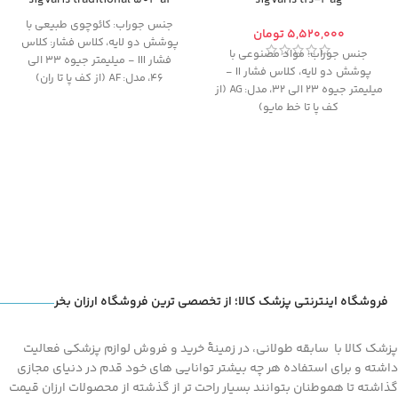
sigvaris traditional 504 af
sigvaris tfs-2 ag
جنس جوراب:
کائوچوی طبیعی با
تومان
پوشش دو لایه،
کلاس فشار:
کلاس
جنس جوراب: مواد مصنوعی
با
فشار III - میلیمتر جیوه 33 الی
پوشش دو لایه، کلاس فشار II -
46،
مدل:
AF (از کف پا تا ران)
میلیمتر جیوه 23 الی 32،
مدل:
AG (از
از آنجایی که
امکان تعویض یا مرجوع
کف پا تا خط مایو)
کالای پوشیده شده (حتی یکبار)
از آنجایی که
امکان تعویض یا مرجوع
وجود ندارد
، خواهشمندیم قبل از
کالای پوشیده شده (حتی یکبار)
تکمیل مراحل خرید و پرداخت، با
وجود ندارد
، خواهشمندیم قبل از
مشاوره از طریق تماس تلفنی از
تکمیل مراحل خرید و پرداخت، با
درستی سایز و مدل انتخابی خود
مشاوره از طریق تماس تلفنی از
اطمینان حاصل کنید
درستی سایز و مدل انتخابی خود
اطمینان حاصل کنید
فروشگاه اینترنتی پزشک کالا؛ از تخصصی ترین فروشگاه ارزان بخر
پزشک کالا با سابقه طولانی، در زمینۀ خرید و فروش لوازم پزشکی فعالیت
داشته و برای استفاده هر چه بیشتر توانایی های خود قدم در دنیای مجازی
گذاشته تا هموطنان بتوانند بسیار راحت تر از گذشته از محصولات ارزان قیمت