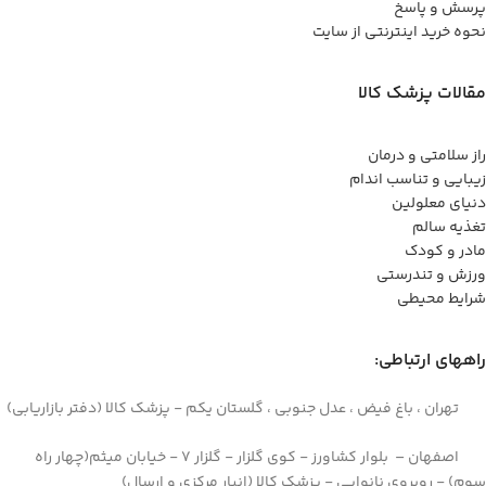
پرسش و پاسخ
نحوه خرید اینترنتی از سایت
مقالات پزشک کالا
راز سلامتی و درمان
زیبایی و تناسب اندام
دنیای معلولین
تغذیه سالم
مادر و کودک
ورزش و تندرستی
شرایط محیطی
راههای ارتباطی:
تهران ، باغ فیض ، عدل جنوبی ، گلستان یکم - پزشک کالا (دفتر بازاریابی)
اصفهان – بلوار کشاورز - کوی گلزار - گلزار 7 - خیابان میثم(چهار راه
سوم) - روبروی نانوایی - پزشک کالا (انبار مرکزی و ارسال)