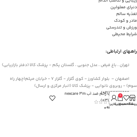
زیبایی و تناسب اندام
دنیای معلولین
تغذیه سالم
مادر و کودک
ورزش و تندرستی
شرایط محیطی
راههای ارتباطی:
تهران ، باغ فیض ، عدل جنوبی ، گلستان یکم - پزشک کالا (دفتر بازاریابی)
اصفهان – بلوار کشاورز - کوی گلزار - گلزار 7 - خیابان میثم(چهار راه
سوم) - روبروی نانوایی - پزشک کالا (انبار مرکزی و ارسال)
44422994(021)
چسب زخم ضد آب nexcare 3m
0
۳۶۲۶۶۶۹۵(۰۳۱)
روشگاه
علاقه مندی
سبد خرید
حساب کاربری من
۰۹۱۲۹۳۷۳۶۲۶
info[at]pezeshkkala.com