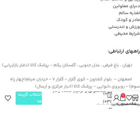
دنیای معلولین
تغذیه سالم
مادر و کودک
ورزش و تندرستی
شرایط محیطی
راههای ارتباطی:
تهران ، باغ فیض ، عدل جنوبی ، گلستان یکم - پزشک کالا (دفتر بازاریابی)
اصفهان – بلوار کشاورز - کوی گلزار - گلزار 7 - خیابان میثم(چهار راه
سوم) - روبروی نانوایی - پزشک کالا (انبار مرکزی و ارسال)
محلول ضدعفونی و ترمیم کننده زخم
44422994(021)
انتخاب گزینه
0
نیواشا
ها
۳۶۲۶۶۶۹۵(۰۳۱)
روشگاه
علاقه مندی
سبد خرید
حساب کاربری من
۰۹۱۲۹۳۷۳۶۲۶
info[at]pezeshkkala.com