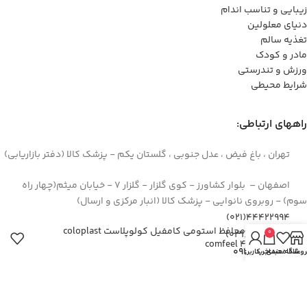
زیبایی و تناسب اندام
دنیای معلولین
تغذیه سالم
مادر و کودک
ورزش و تندرستی
شرایط محیطی
راههای ارتباطی:
تهران ، باغ فیض ، عدل جنوبی ، گلستان یکم - پزشک کالا (دفتر بازاریابی)
اصفهان – بلوار کشاورز - کوی گلزار - گلزار 7 - خیابان میثم(چهار راه
سوم) - روبروی نانوایی - پزشک کالا (انبار مرکزی و ارسال)
44422994(021)
کرم محافظ استومی کامفیل کولوپلاست coloplast
۳۶۲۶۶۶۹۵(۰۳۱)
0
comfeel 4720
۰۹۱۲۹۳۷۳۶۲۶
روشگاه
علاقه مندی
سبد خرید
حساب کاربری من
info[at]pezeshkkala.com