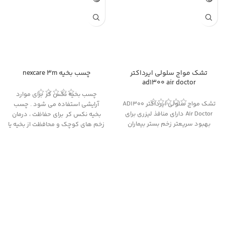
تشک مواج سلولی ایرداکتر
چسب بخیه nexcare 3m
ad1300 air doctor
چسب بخیه نكس كر برای موارد
تشک مواج سلولی ایرداکتر AD1300
آرایشی استفاده می شود . چسب
Air Doctor دارای منافذ لیزری برای
بخیه نكس كر برای حفاظت ، درمان
بهبود سریعتر زخم بستر بیماران
زخم های کوچک و محافظت از بخیه یا
تاول های زخم شده ایده آل می باشد
. اطلاعات دقیقتر در مورد این
محصول را در ادامه دنبال بفرمایید.