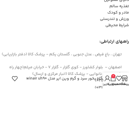
تغذیه سالم
مادر و کودک
ورزش و تندرستی
شرایط محیطی
راههای ارتباطی:
تهران ، باغ فیض ، عدل جنوبی ، گلستان یکم - پزشک کالا (دفتر بازاریابی)
اصفهان – بلوار کشاورز - کوی گلزار - گلزار 7 - خیابان میثم(چهار راه
سوم) - روبروی نانوایی - پزشک کالا (انبار مرکزی و ارسال)
0
دستگاه بخور سرد و گرم وين اير مدل winair uh90
44422994(021)
روشگاه
علاقه مندی
سبد خرید
حساب کاربری من
۳۶۲۶۶۶۹۵(۰۳۱)
۰۹۱۲۹۳۷۳۶۲۶
info[at]pezeshkkala.com