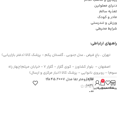
زیبایی و تناسب اندام
دنیای معلولین
تغذیه سالم
مادر و کودک
ورزش و تندرستی
شرایط محیطی
راههای ارتباطی:
تهران ، باغ فیض ، عدل جنوبی ، گلستان یکم - پزشک کالا (دفتر بازاریابی)
اصفهان – بلوار کشاورز - کوی گلزار - گلزار 7 - خیابان میثم(چهار راه
سوم) - روبروی نانوایی - پزشک کالا (انبار مرکزی و ارسال)
44422994(021)
ترموهیدرومتر تفا مدل 45.2007 tfa
0
۳۶۲۶۶۶۹۵(۰۳۱)
روشگاه
علاقه مندی
سبد خرید
حساب کاربری من
۰۹۱۲۹۳۷۳۶۲۶
info[at]pezeshkkala.com