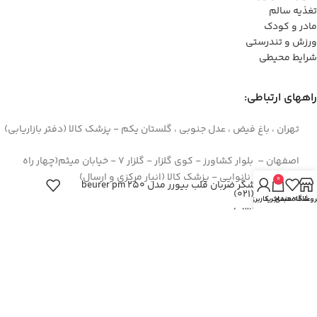
تغذیه سالم
مادر و کودک
ورزش و تندرستی
شرایط محیطی
راههای ارتباطی:
تهران ، باغ فیض ، عدل جنوبی ، گلستان یکم - پزشک کالا (دفتر بازاریابی)
اصفهان – بلوار کشاورز - کوی گلزار - گلزار 7 - خیابان میثم(چهار راه
سوم) - روبروی نانوایی - پزشک کالا (انبار مرکزی و ارسال)
0
نمایشگر ضربان قلب بیورر مدل beurer pm 250
44422994(021)
روشگاه
علاقه مندی
سبد خرید
حساب کاربری من
۳۶۲۶۶۶۹۵(۰۳۱)
۰۹۱۲۹۳۷۳۶۲۶
info[at]pezeshkkala.com