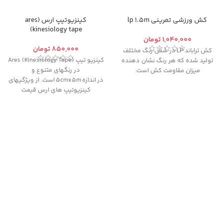
کش ورزشی تمرینی lp 1.5m
کینزیوتیپ ارس (ares
(kinesiology tape
تومان
تومان
کش تراباند LP در شش رنگ مختلف
کینزیو تیپ (Ares (Kinesiology Tape
تولید شده که هر رنگ نشان دهنده
در رنگهای متنوع و
میزان مقاومت کش است.
در اندازه 5cmx5m است. از ویژگیهای
کینزیوتیپ های ارس قیمت
مناسب، استفاده و بکارگیری آسان و
ضد آب بودن این کینزیوتیپ می
باشد.