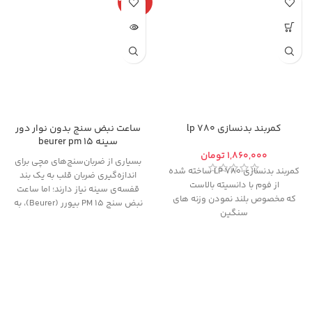
دی
کمربند بدنسازی 780 lp
ساعت نبض سنج بدون نوار دور
سینه beurer pm 15
تومان
بسیاری از ضربان‌سنج‌های مچی برای
کمربند بدنسازی 780 LP ساخته شده
اندازه‌گیری ضربان قلب به یک بند
از فوم با دانسیته بالاست
قفسه‌ی سینه نیاز دارند؛ اما ساعت
که مخصوص بلند نمودن وزنه های
نبض سنج PM 15 بیورر (Beurer)، به
سنگین
این بند نیاز ندارد. این محصول باید
روی مچ دست بسته شود و با اتصال
به مچ دست می‌تواند میزان ضربان
قلب را اندازه‌گیری کرده و روی
صفحه‌ی کوچکش نمایش دهد. نوع
اندازه‌گیری ضربان قلب ازطریق ساعت
نبض سنج PM 15، به‌صورت آنالوگ و از