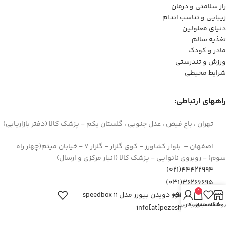
راز سلامتی و درمان
زیبایی و تناسب اندام
دنیای معلولین
تغذیه سالم
مادر و کودک
ورزش و تندرستی
شرایط محیطی
راههای ارتباطی:
تهران ، باغ فیض ، عدل جنوبی ، گلستان یکم - پزشک کالا (دفتر بازاریابی)
اصفهان – بلوار کشاورز - کوی گلزار - گلزار 7 - خیابان میثم(چهار راه
سوم) - روبروی نانوایی - پزشک کالا (انبار مرکزی و ارسال)
44422994(021)
۳۶۲۶۶۶۹۵(۰۳۱)
0
سنسور دویدن بیورر مدل speedbox ii
۰۹۱۲۹۳۷۳۶۲۶
روشگاه
علاقه مندی
سبد خرید
حساب کاربری من
info[at]pezeshkkala.com