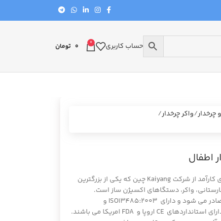
0
حساب کاربری
0
تومان
 چرخدار
واکر چرخدار
واکر قدم رو KAIYANG 912S چرخ دار اطفال واکری کارآمد از شرکت Kaiyang چین که یکی از بزرگترین
مارستانی، واکر، دستگاهای اکسیژن ساز است.
محصولات این شرکت به بیش از 80 کشور دنیا صادر می شود و دارای ISO13485:2003 و
ISO9001:2000 است. محصولات شرکت کایانگ دارای استانداردهای CE اروپا و FDA امریکا می باشند.