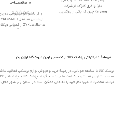
واکر KAIYANG 961 تاشو (کفی
zyk_walker.w
دار) واکری کارآمد از شرکت
Kaiyang چین که یکی از بزرگترین
واکر تاشو آلومینیومی دوچرخ
شرکتهای تولید کننده انواع
زیکلاس مد مدل YKLUSMED
ویلچر، تجهیزات بیمارستانی، واکر،
ZYK_Walker.w از کمپانی زی
دستگاهای اکسیژن ساز است.
مد، تحت لیسانس آلمان. این وا
محصولات این شرکت به بیش از
دارای ساختار محکم وطوسی رن
80 کشور دنیا صادر می شود و
استیل بوده و قابلیت تبدیل ا
دارای ISO13485:2003 و
حالت چرخدار به حالت ساده را
ISO9001:2000 است. محصولات
توسط دو عدد پایه پلاستیکی
شرکت کایانگ دارای
فروشگاه اینترنتی پزشک کالا؛ از تخصصی ترین فروشگاه ارزان بخر
یدک، دارا می باشد، از ویژگی ه
استانداردهای CE اروپا و FDA
امریکا می باشند. واکر تاشو
محل اتصال تاشو
پزشک کالا با سابقه طولانی، در زمینۀ خرید و فروش لوازم پزشکی فعالیت داشته
(کفی دار) مدل 961 دارای بدنه
و سری های ساده، عملکرد راحت
آلومینیوم تقویت شده می باشد.
تحمل وزن تا 115 کیلو و.... نام برد.
توانند محصولات مورد نظر خود را که حتی ممکن است در استان و یا شهر محل زند