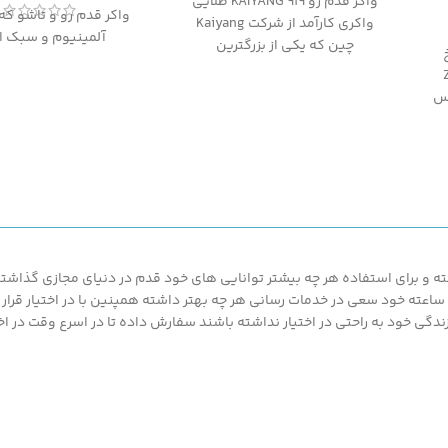
واکر قدم رو KAIYANG 919 طلایی
واکر قدم رو و تاشو که
واکری کارآمد از شرکت Kaiyang
آلمینیوم و سبک 
چین که یکی از بزرگترین
شرکتهای تولید کننده انواع
Z
ویلچر، تجهیزات بیمارستانی، واکر،
کلاس
دستگاهای اکسیژن ساز است.
کر
محصولات این شرکت به بیش از
گ
80 کشور دنیا صادر می شود و
ز
دارای ISO13485:2003 و
ISO9001:2000 است. محصولات
شرکت کایانگ دارای
ای
استانداردهای CE اروپا و FDA
این واکر می توان به دارا بودن 5
امریکا می باشند. واکر قدم رو
، دستگیره PVC
 و برای استفاده هر چه بیشتر توانایی های خود قدم در دنیای مجازی گذاشته ت
طلایی مدل 919 دارای بدنه
،
محصولات ارزان قیمت و با کیفیت ما بهره مند گردند.پزشک کالا با پشتیبانی 24 ساعته خود سعی در خدمات رسانی هر چه بهتر د
آلومینیوم سبک می باشد.
گی خود به راحتی در اختیار نداشته باشند سفارش داده تا در اسرع وقت در اخت