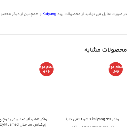
در صورت تمایل می توانید از محصولات برند
Kaiyang
و همچنین از دیگر محصو
محصولات مشابه
اتمام موج
اتمام موج
ودی
ودی
واکر kaiyang 961 تاشو (کفی دار)
واکر تاشو آلومینیومی دوچرخ
زیکلاس مد مدل zyklusmed