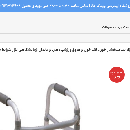
گاه اینترنتی پزشک کالا | تماس ساعت 8:30 تا 22:00 حتی روزهای تعطیل:
09129373626
زار سلامت
فشار خون، قند خون و عروق
ورزشی
دهان و دندان
آزمایشگاهی
ابزار شرایط
اتمام موج
ودی