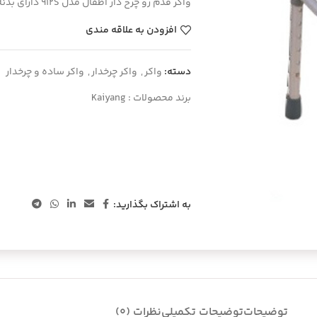
واکر قدم رو چرخ دار اطفال مدل 912S دارای بدنه آلومینیوم سبک و مقاوم می باشد.
افزودن به علاقه مندی
دسته:
واکر
,
واکر چرخدار
,
واکر ساده و چرخدار
برند محصولات :
Kaiyang
به اشتراک بگذارید:
توضیحات
توضیحات تکمیلی
نظرات (0)