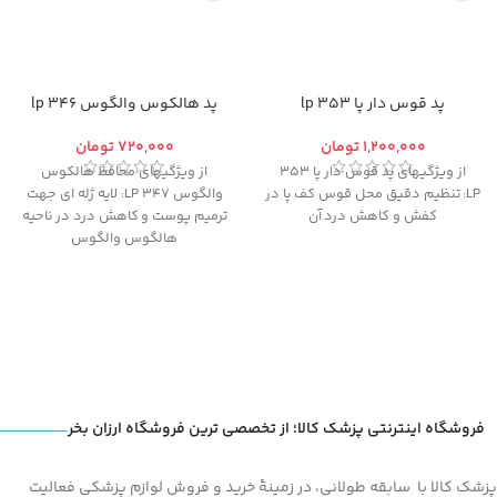
پد قوس دار پا 353 lp
پد هالکوس والگوس 346 lp
تومان
تومان
از ویژگیهای پد قوس دار پا 353
از ویژگیهای محافظ هالکوس
LP: تنظیم دقیق محل قوس کف پا در
والگوس 347 LP: لایه ژله ای جهت
کفش و کاهش درد آن
ترمیم پوست و کاهش درد در ناحیه
هالگوس والگوس
فروشگاه اینترنتی پزشک کالا؛ از تخصصی ترین فروشگاه ارزان بخر
پزشک کالا با سابقه طولانی، در زمینۀ خرید و فروش لوازم پزشکی فعالیت