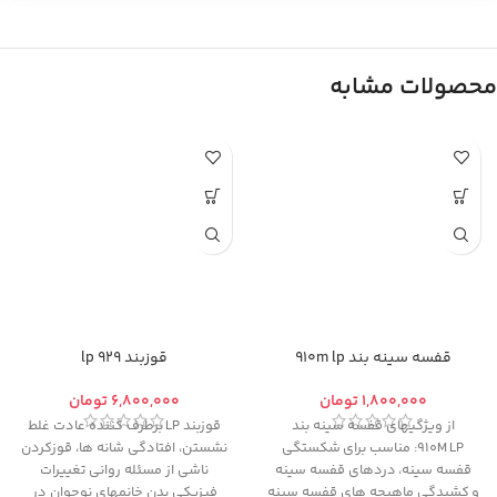
محصولات مشابه
قفسه سینه بند 910m lp
قوزبند 929 lp
تومان
تومان
از ویژگیهای قفسه سینه بند
قوزبند LP برطرف کننده عادت غلط
910M LP: مناسب برای شکستگی
نشستن، افتادگی شانه ها، قوزکردن
قفسه سینه، دردهای قفسه سینه
ناشی از مسئله روانی تغییرات
و کشیدگی ماهیچه های قفسه سینه
فیزیکی بدن خانمهای نوجوان در