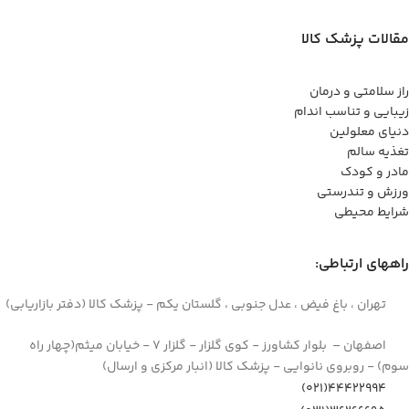
مقالات پزشک کالا
راز سلامتی و درمان
زیبایی و تناسب اندام
دنیای معلولین
تغذیه سالم
مادر و کودک
ورزش و تندرستی
شرایط محیطی
راههای ارتباطی:
تهران ، باغ فیض ، عدل جنوبی ، گلستان یکم - پزشک کالا (دفتر بازاریابی)
اصفهان – بلوار کشاورز - کوی گلزار - گلزار 7 - خیابان میثم(چهار راه
سوم) - روبروی نانوایی - پزشک کالا (انبار مرکزی و ارسال)
44422994(021)