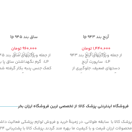
آرنج بند 943 lp
ساق بند 945 lp
تومان
تومان
از جمله ویژگیهای آرنج بند 943
از جمله ویژگیهای س
LP: ساپورت آرنج
LP: گرم نگهداشتن ساق پا با
دستهای ضعيف، جلوگيری از
کمک جنس پنبه بکار گرفته شد
آسيبهای احتمالی و گرم
در آن
نگهداشتن آرنج دست با کمک
جنس پنبه بکار گرفته شده در آن
فروشگاه اینترنتی پزشک کالا؛ از تخصصی ترین فروشگاه ارزان بخر
پزشک کالا با سابقه طولانی، در زمینۀ خرید و فروش لوازم پزشکی فعالیت داشته