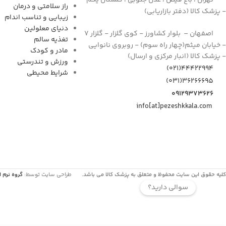
راز سلامتی و درمان
- پزشک کالا (دفتر بازاریابی)
زیبایی و تناسب اندام
دنیای معلولین
اصفهان – بلوار کشاورز - کوی گلزار - گلزار 7
تغذیه سالم
- خیابان میثم(چهار راه سوم) - روبروی نانوایی
مادر و کودک
- پزشک کالا (انبار مرکزی و ارسال)
ورزش و تندرستی
44422994(021)
شرایط محیطی
۳۶۲۶۶۶۹۵(۰۳۱)
۰۹۱۲۹۳۷۳۶۲۶
info[at]pezeshkkala.com
کلیه حقوق این سایت محفوظ و متعلق به پزشک کالا می باشد.
طراحی سایت توسط:
گروه نرم ا