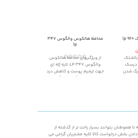
lp
محافظ هالکوس والگوس 347
lp
ن
 بالشتک
از ویژگیهای محافظ هالکوس
 بهبود دیسک
والگوس 347 LP: لایه ژله ای
 رگ شدن
جهت ترمیم پوست و کاهش درد
 از درد
در ناحیه هالگوس والگوس
مشکل
هست.
ا هموطنان بتوانند بسیار راحت تر از گذشته از
اشته همپنین با در اختیار قرار دادن بخش درخواست کالا کلیه مشتریان گرامی می