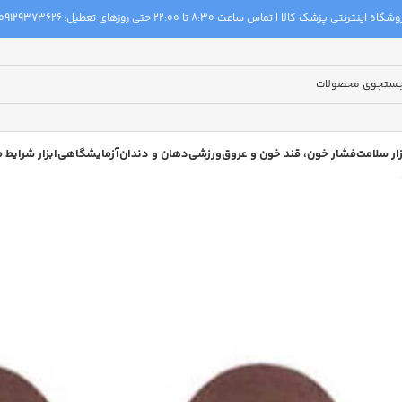
گاه اینترنتی پزشک کالا | تماس ساعت 8:30 تا 22:00 حتی روزهای تعطیل:
09129373626
زار سلامت
فشار خون، قند خون و عروق
ورزشی
دهان و دندان
آزمایشگاهی
ابزار شرایط