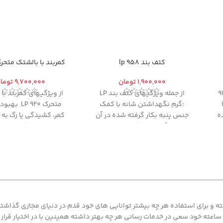
کتف بند 958 lp
کمربند با بالشتک متحرک 920 
تومان
توما
اق بند 945
از جمله ویژگیهای کتف بند LP
از ویژگیهای کمربند با
:گرم نگهداشتن شانه با کمک
متحرک 920 LP
ه
جنس پنبه بکار گرفته شده در آن
کمر، کشیدگی یا رگ به
و جلوگیری از حرکات ناخواسته
ماهیچه های کمر، کاستن
شدید لحظه ای در شانه و قابلیت
خفیف کمر و بهبود 
“کاهش دهنده درد کشک
لغزیدگی مهره ها 
۴Ways”
 و برای استفاده هر چه بیشتر توانایی های خود قدم در دنیای مجازی گذاشته ت
محصولات ارزان قیمت و با کیفیت ما بهره مند گردند.پزشک کالا با پشتیبانی 24 ساعته خود سعی در خدمات رسانی هر چه بهتر د