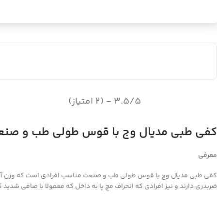
3.5/5 - (2 امتیاز)
کفی طبی مدیال وج با قوس طولی طب و صنعت مد
معرفی
کفی طبی مدیال وج با قوس طولی طب و صنعت مناسب افرادی است که وزن آنها ه
ضربدری دارند و نیز افرادی که انحراف مچ پا به داخل که معمولا با صافی شدید کف پا و Heel valus همراه ا