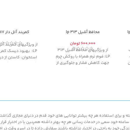
محافظ آشیل 313 lp
کمربند آتل دار 917 lp
تومان
از ویژگیهای محافظ آشیل 313
LP: بهبود دیسک کمر
LP: فوم نرم همراه با روکش چرم
استخوان، کاستن از در
ن
جهت کاهش فشار و جلوگیری از
کمر و بهبود مشکل ل
د
سایش بین نازک نی و لایه درونی
مهره ها هست.
کفش
 و برای استفاده هر چه بیشتر توانایی های خود قدم در دنیای مجازی گذاشته ت
محصولات ارزان قیمت و با کیفیت ما بهره مند گردند.پزشک کالا با پشتیبانی 24 ساعته خود سعی در خدمات رسانی هر چه بهتر د
گی خود به راحتی در اختیار نداشته باشند سفارش داده تا در اسرع وقت در اخت