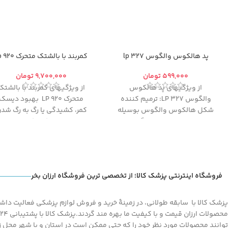
پد هالکوس والگوس 327 lp
کمربند با بالشتک متحرک 920 lp
تومان
تومان
از ویژگیهای پد هالکوس
از ویژگیهای کمربند با بالشتک
والگوس 327 LP: ترمیم کننده
متحرک 920 LP بهبود دیسک
شکل هالکوس والگوس بوسیله
کمر، کشیدگی یا رگ به رگ شد
افزایش فضای بین انگشتی
ماهیچه های کمر، کاستن از در
و قابل استفاده جهت جلوگیری از
خفیف کمر و بهبود مشکل
روی هم قرار گرفتن انگشت ها
لغزیدگی مهره ها هست.
فروشگاه اینترنتی پزشک کالا؛ از تخصصی ترین فروشگاه ارزان بخر
پزشک کالا با سابقه طولانی، در زمینۀ خرید و فروش لوازم پزشکی فعالیت داشته
توانند محصولات مورد نظر خود را که حتی ممکن است در استان و یا شهر محل زند