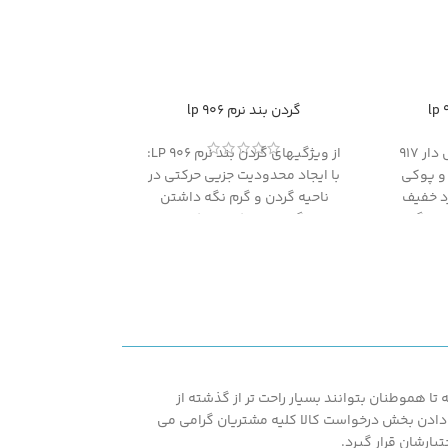
گردن بند نرم 906 lp
از ویژگیهای کمربند آتل دار 917
از ویژگیهای گردن بند نرم 906 LP:
 و پوکی
با ایجاد محدودیت جزیی حرکتی در
د خفیف
ناحیه گردن و گرم نگه داشتن
غزیدگی
گردن برای کسانی که
دچار اسپاسمهای عضلانی و آرتروز
خفیف شده اند مناسب است.
ا هموطنان بتوانند بسیار راحت تر از گذشته از
اشته همپنین با در اختیار قرار دادن بخش درخواست کالا کلیه مشتریان گرامی می
یارشان قرار گیرد.