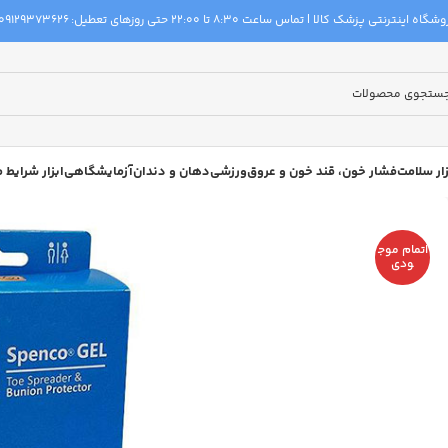
گاه اینترنتی پزشک کالا | تماس ساعت 8:30 تا 22:00 حتی روزهای تعطیل:
09129373626
زار سلامت
فشار خون، قند خون و عروق
ورزشی
دهان و دندان
آزمایشگاهی
ابزار شرایط
اتمام موج
ودی