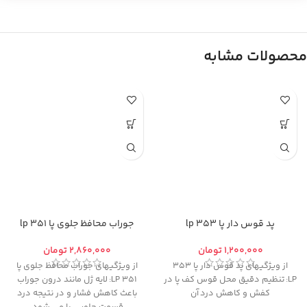
محصولات مشابه
پد قوس دار پا 353 lp
جوراب محافظ جلوی پا 351 lp
تومان
تومان
از ویژگیهای پد قوس دار پا 353
از ویژگیهای جوراب محافظ جلوی پا
LP: تنظیم دقیق محل قوس کف پا در
351 LP: لایه ژل مانند درون جوراب
کفش و کاهش درد آن
باعث کاهش فشار و در نتیجه درد