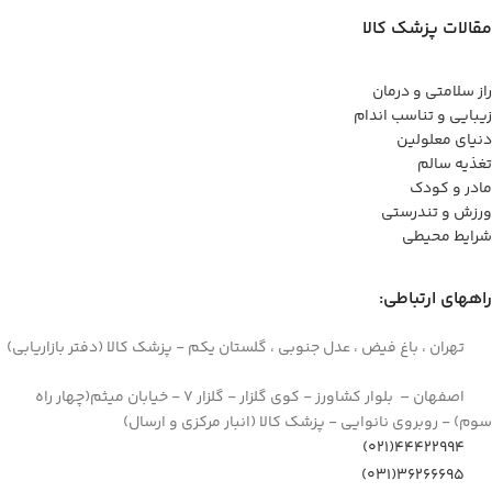
مقالات پزشک کالا
راز سلامتی و درمان
زیبایی و تناسب اندام
دنیای معلولین
تغذیه سالم
مادر و کودک
ورزش و تندرستی
شرایط محیطی
راههای ارتباطی:
تهران ، باغ فیض ، عدل جنوبی ، گلستان یکم - پزشک کالا (دفتر بازاریابی)
اصفهان – بلوار کشاورز - کوی گلزار - گلزار 7 - خیابان میثم(چهار راه
سوم) - روبروی نانوایی - پزشک کالا (انبار مرکزی و ارسال)
44422994(021)
۳۶۲۶۶۶۹۵(۰۳۱)