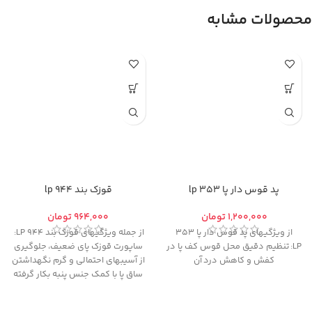
محصولات مشابه
پد قوس دار پا 353 lp
قوزک بند 944 lp
تومان
تومان
از ویژگیهای پد قوس دار پا 353
از جمله ویژگیهای قوزک بند 944 LP:
LP: تنظیم دقیق محل قوس کف پا در
ساپورت قوزك پای ضعيف، جلوگيری
کفش و کاهش درد آن
از آسيبهای احتمالی و گرم نگهداشتن
ساق پا با کمک جنس پنبه بکار گرفته
شده در آن