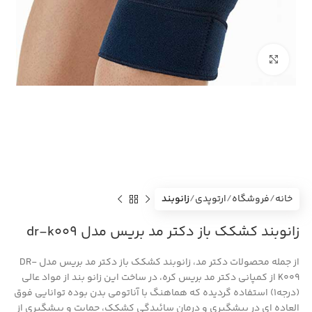
بزرگنمایی تصویر
خانه
فروشگاه
ارتوپدی
زانوبند
زانوبند کشکک باز دکتر مد بریس مدل dr-k009
از جمله محصولات دکتر مد، زانوبند کشکک باز دکتر مد بریس مدل DR-
K009 از کمپانی دکتر مد بریس کره، در ساخت این زانو بند از مواد عالی
(درجه1) استفاده گردیده که هماهنگ با آناتومی بدن بوده توانایی فوق
العاده ای در پیشگیری و درمان سائیدگی کشکک، حمایت و پیشگیری از