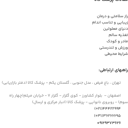
راز سلامتی و درمان
زیبایی و تناسب اندام
دنیای معلولین
تغذیه سالم
مادر و کودک
ورزش و تندرستی
شرایط محیطی
راههای ارتباطی:
تهران ، باغ فیض ، عدل جنوبی ، گلستان یکم - پزشک کالا (دفتر بازاریابی)
اصفهان – بلوار کشاورز - کوی گلزار - گلزار 7 - خیابان میثم(چهار راه
سوم) - روبروی نانوایی - پزشک کالا (انبار مرکزی و ارسال)
44422994(021)
۳۶۲۶۶۶۹۵(۰۳۱)
۰۹۱۲۹۳۷۳۶۲۶