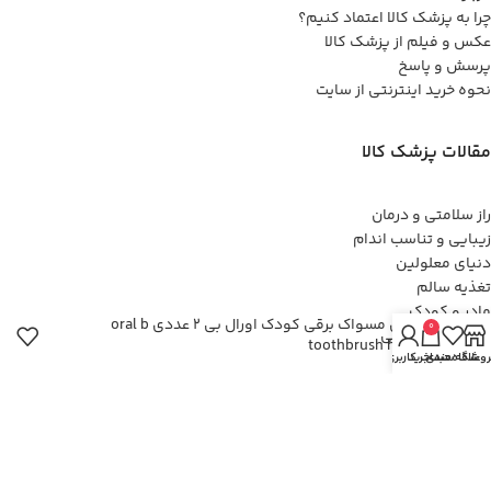
چرا به پزشک کالا اعتماد کنیم؟
عکس و فیلم از پزشک کالا
پرسش و پاسخ
نحوه خرید اینترنتی از سایت
مقالات پزشک کالا
راز سلامتی و درمان
زیبایی و تناسب اندام
دنیای معلولین
تغذیه سالم
مادر و کودک
سری مسواک برقی کودک اورال بی 2 عددی oral b
0
ورزش و تندرستی
toothbrush head
شرایط محیطی
روشگاه
علاقه مندی
سبد خرید
حساب کاربری من
راههای ارتباطی:
تهران ، باغ فیض ، عدل جنوبی ، گلستان یکم - پزشک کالا (دفتر بازاریابی)