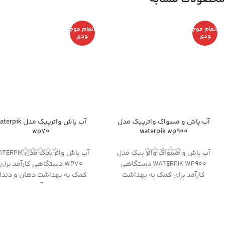
اتمام موج
اتمام موج
ودی
ودی
آب پاش و مسواک واترپیک مدل
آب پاش واترپیک مدل rpik
wp70
waterpik wp900
آب پاش و مسواک واتر پیک مدل
آب پاش واتر پیک مدل IK
WATERPIK WP900 دستگاهی
WP70 دستگاهی کارآمد برای
کارآمد برای کمک به بهداشت
کمک به بهداشت دهان و دندا
دهان و دندان محصول کشور
محصول کشور آمریکا می باشد
آمریکا و ترکیبی از مسواک برقی و
Waterpik 50% موثر تر از نخ د
آب پاش می باشد. Waterpik 50%
های سنتی برای داشتن لثه ها
موثر تر از نخ دندان های سنتی
سالم تر، 99% موثر در حذف پل