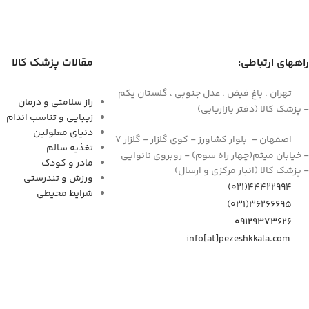
راههای ارتباطی:
مقالات پزشک کالا
تهران ، باغ فیض ، عدل جنوبی ، گلستان یکم
راز سلامتی و درمان
- پزشک کالا (دفتر بازاریابی)
زیبایی و تناسب اندام
دنیای معلولین
اصفهان – بلوار کشاورز - کوی گلزار - گلزار 7
تغذیه سالم
- خیابان میثم(چهار راه سوم) - روبروی نانوایی
مادر و کودک
- پزشک کالا (انبار مرکزی و ارسال)
ورزش و تندرستی
44422994(021)
شرایط محیطی
۳۶۲۶۶۶۹۵(۰۳۱)
۰۹۱۲۹۳۷۳۶۲۶
info[at]pezeshkkala.com