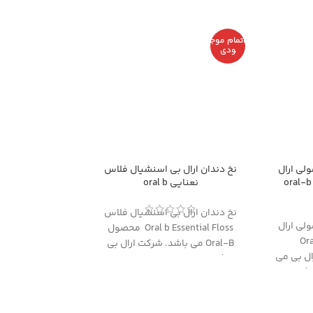
اتمام موج
ودی
لی ارال
نخ دندان ارال بی اسنشیال فلاس
oral-b pre
نعنایی oral b
نخ دندان ارال بی اسنشیال فلاس
لی ارال
Oral b Essential Floss محصول
Ora
Oral-B می باشد. شرکت ارال بی
رال بی می
Oral-B را میتوان توانمند ترین و
باشد.شرکت ارال بی Oral-B را
خلاق ترین شرکت حال حاضر دنیا
خلاقترین
در زمینه تجهیزات دهان و دندان
ر زمینه
دانست.