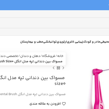
 محیطی
مادر و کودک
زیبایی لاغری
ارتوپدی
توانبخشی
مطب و بیمارستان
خانه
فروشگاه
دهان و دندان
تخصصی دندا
مسواک بین دندانی تپه مدل انگل TEPE Angle Interdental Brush Size0
size0
مسواک بین دندانی تپه مدل انگل TEPE Angle Interdental Brush محصول کشور سوئد می باشد.
افزودن به علاقه مندی