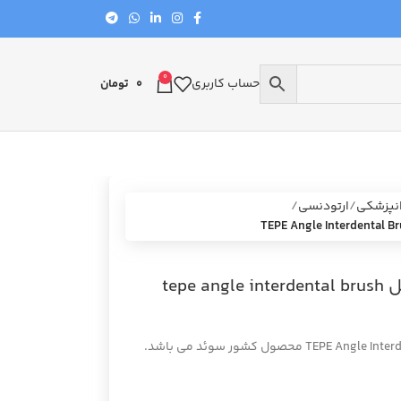
0
حساب کاربری
0
تومان
نپزشکی
ارتودنسی
مسواک بین دندانی تپه مدل انگل tepe angle interdental brush