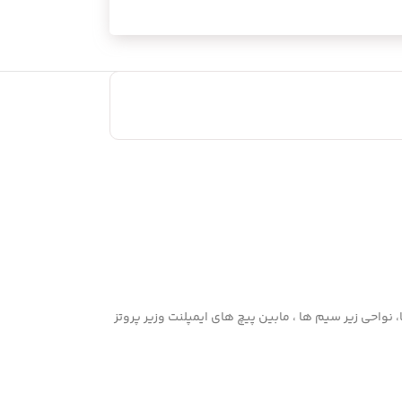
ل ‌دسترس، اطراف براکت ها، نواحی زیر سیم ها ، مابین پیچ های ایمپلنت وزیر پروتز