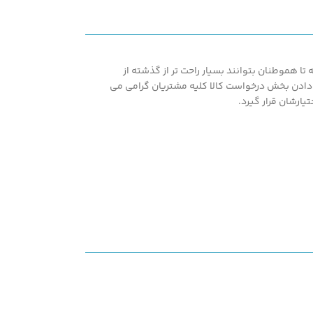
 دانست.
ا هموطنان بتوانند بسیار راحت تر از گذشته از
اشته همپنین با در اختیار قرار دادن بخش درخواست کالا کلیه مشتریان گرامی می
یارشان قرار گیرد.