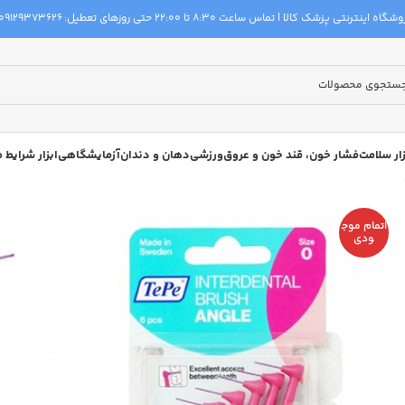
گاه اینترنتی پزشک کالا | تماس ساعت 8:30 تا 22:00 حتی روزهای تعطیل:
09129373626
زار سلامت
فشار خون، قند خون و عروق
ورزشی
دهان و دندان
آزمایشگاهی
ابزار شرایط
اتمام موج
ودی