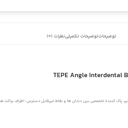
توضیحات
توضیحات تکمیلی
نظرات (0)
 دندانی تپه مدل انگل TEPE Angle Interdental Brush Size0 جرم گیر، پاک کننده تخصصی بین دندان ها و نقاط غیرقاب