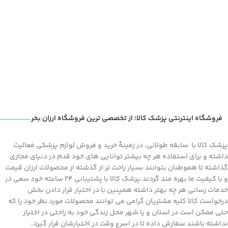
3 برابر موثر تر از نخ دندان در تمیز
ارتودنسی و 2 برابر موثر تر از نخ دندان
کردن میان براکت های ارتودنسی و 2
در بهبود سلامت بافت اطراف ایمپلنت
برابر موثر تر از نخ دندان در بهبود
می باشد. واتر پیک دارای تاییدیه از
سلامت بافت اطراف ایمپلنت می باشد.
انجمن دندانپزشکی آمریکا (ADA) می
واتر پیک دارای تاییدیه از انجمن
باشد.
دندانپزشکی آمریکا (ADA) می باشد.
فروشگاه اینترنتی پزشک کالا؛ از تخصصی ترین فروشگاه ارزان بخر
پزشک کالا با سابقه طولانی، در زمینۀ خرید و فروش لوازم پزشکی فعالیت
داشته و برای استفاده هر چه بیشتر توانایی های خود قدم در دنیای مجازی
گذاشته تا هموطنان بتوانند بسیار راحت تر از گذشته از محصولات ارزان قیمت
و با کیفیت ما بهره مند گردند.پزشک کالا با پشتیبانی 24 ساعته خود سعی در
خدمات رسانی هر چه بهتر داشته همپنین با در اختیار قرار دادن بخش
درخواست کالا کلیه مشتریان گرامی می توانند محصولات مورد نظر خود را که
حتی ممکن است در استان و یا شهر محل زندگی خود به راحتی در اختیار
نداشته باشند سفارش داده تا در اسرع وقت در اختیارشان قرار گیرد.