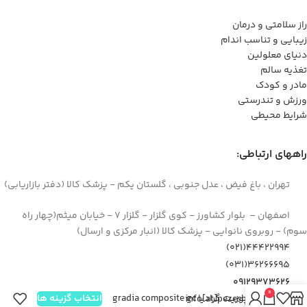
راز سلامتی و درمان
زیبایی و تناسب اندام
دنیای معلولین
تغذیه سالم
مادر و کودک
ورزش و تندرستی
شرایط محیطی
راههای ارتباطی:
تهران ، باغ فیض ، عدل جنوبی ، گلستان یکم - پزشک کالا (دفتر بازاریابی)
اصفهان – بلوار کشاورز - کوی گلزار - گلزار 7 - خیابان میثم(چهار راه
سوم) - روبروی نانوایی - پزشک کالا (انبار مرکزی و ارسال)
44422994(021)
۳۶۲۶۶۶۹۵(۰۳۱)
۰۹۱۲۹۳۷۳۶۲۶
0
کامپوزیت گرادیا gradia composite gc
انتخاب گزینه ها
info[at]pezeshkkala.com