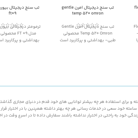
flex t
تب سنج دیجیتال امرن gentle
ft09
temp 520 omron
Flex T
تب سنج دیجیتال امرن Gentle
-
Temp 520 Omron محصولی
مدل FT 09 محص
طبی- بهداشتی و پرکاربرد است
بهداشتی و پرکاربرد اس
ما
که با دقت و سرعت بالا اندازه
دقت و سرعت بالا اندازه 
ب
گیری دما را انجام میدهد و کاملا
را انجام میدهد و کامل
ا
مناسب برای استفاده در منازل،
برای استفاده در منازل،
مطب یا بیمارستان ها می باشد
بیمارستان ها می ب
 و برای استفاده هر چه بیشتر توانایی های خود قدم در دنیای مجازی گذاشته ت
محصولات ارزان قیمت و با کیفیت ما بهره مند گردند.پزشک کالا با پشتیبانی 24 ساعته خود سعی در خدمات رسانی هر چه بهتر د
گی خود به راحتی در اختیار نداشته باشند سفارش داده تا در اسرع وقت در اخت