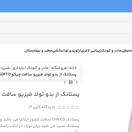
 محیطی
مادر و کودک
زیبایی لاغری
ارتوپدی
توانبخشی
مطب و بیمارستان
خانه
فروشگاه
مادر و کودک
بارداری
شیرد
پستانک از بدو تولد فیزیو سافت چیکو CHICCO PHYSIO SOFTO
پستانک از بدو تولد فیزیو سافت چیکو hysio softo
(دیدگاه کاربر
2
)
پستانک CHICCO ساخت کشور ایتالیا م
پستانک سبب می شود زبان نوزاد در حالت نامناس