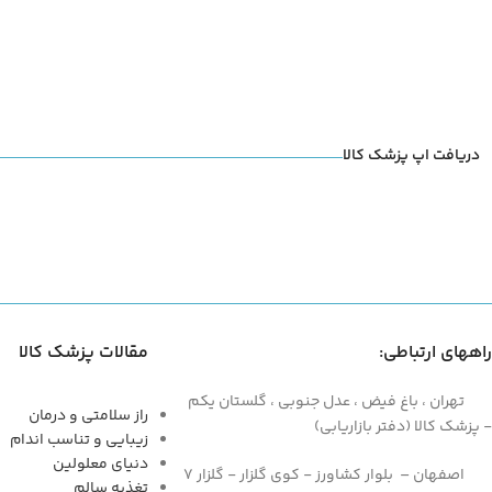
دریافت اپ پزشک کالا
راههای ارتباطی:
مقالات پزشک کالا
تهران ، باغ فیض ، عدل جنوبی ، گلستان یکم
راز سلامتی و درمان
- پزشک کالا (دفتر بازاریابی)
زیبایی و تناسب اندام
دنیای معلولین
اصفهان – بلوار کشاورز - کوی گلزار - گلزار 7
تغذیه سالم