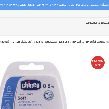
گاه اینترنتی پزشک کالا | تماس ساعت 8:30 تا 22:00 حتی روزهای تعطیل:
09129373626
زار سلامت
فشار خون، قند خون و عروق
ورزشی
دهان و دندان
آزمایشگاهی
ابزار شرایط
اتمام موج
ودی