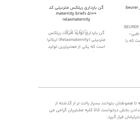
تب سنج دیجیتال بیورر beurer
گن بارداری ریلکس مترنیتی کد
5100 maternity briefs
relaxmaternity
ترمومتر دیجیتالی بیورر BEURER
گن بارداری تولید شرکت ریلکس
ولی طبی-
مترنیتی (Relaxmaternity) ایتالیا
ت که با
است که یکی از معتبرترین تولید
گیری دما
کنندگان حال حاضر دنیا بوده و
ا مناسب
محصولات آن از نظر کیفیت سطح
 مطب یا
بسیار خوبی را به خود اختصاص
اشد
می دهند.در ادامه توضیحات
بیشتری در ارتباط با این محصول
آمده است.
ا هموطنان بتوانند بسیار راحت تر از گذشته از
اشته همپنین با در اختیار قرار دادن بخش درخواست کالا کلیه مشتریان گرامی می
یارشان قرار گیرد.