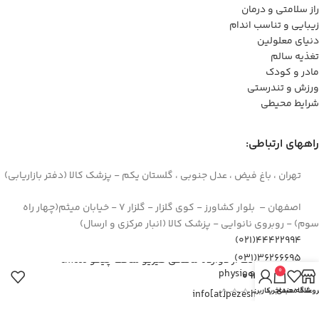
راز سلامتی و درمان
زیبایی و تناسب اندام
دنیای معلولین
تغذیه سالم
مادر و کودک
ورزش و تندرستی
شرایط محیطی
راههای ارتباطی:
تهران ، باغ فیض ، عدل جنوبی ، گلستان یکم - پزشک کالا (دفتر بازاریابی)
اصفهان – بلوار کشاورز - کوی گلزار - گلزار 7 - خیابان میثم(چهار راه
سوم) - روبروی نانوایی - پزشک کالا (انبار مرکزی و ارسال)
44422994(021)
۳۶۲۶۶۶۹۵(۰۳۱)
پستانک از دوازده ماهگی فیزیو سافت چیکو chicco
0
physio softo
۰۹۱۲۹۳۷۳۶۲۶
روشگاه
علاقه مندی
سبد خرید
حساب کاربری من
info[at]pezeshkkala.com