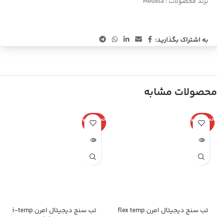
برند محصولات :
Medela
به اشتراک بگذارید:
محصولات مشابه
اتمام موجو
اتمام موجو
دی
دی
تب سنج دیجیتال امرن flex temp
تب سنج دیجیتال امرن i-temp