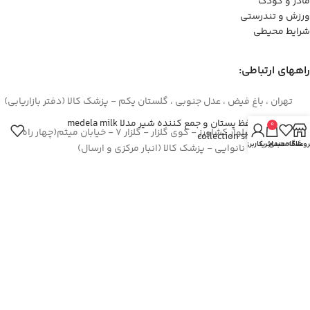
مادر و کودک
ورزش و تندرستی
شرایط محیطی
راههای ارتباطی:
تهران ، باغ فیض ، عدل جنوبی ، گلستان یکم - پزشک کالا (دفتر بازاریابی)
محافظ پستان و جمع کننده شیر مدلا medela milk
0
اصفهان – بلوار کشاورز - کوی گلزار - گلزار 7 - خیابان میثم(چهار راه
collection shiels
روشگاه
علاقه مندی
سبد خرید
حساب کاربری من
سوم) - روبروی نانوایی - پزشک کالا (انبار مرکزی و ارسال)
44422994(021)
۳۶۲۶۶۶۹۵(۰۳۱)
۰۹۱۲۹۳۷۳۶۲۶
info[at]pezeshkkala.com