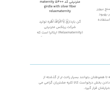
مترنیتی کد 5400 maternity
girdle with silver fiber
ج بیورر
relaxmaternity
 منظور بهبود
ستفاده
گن بارداری با الیاف نقره تولید
شرکت ریلکس مترنیتی
(Relaxmaternity) ایتالیا است که
یکی از معتبرترین تولید کنندگان
حال حاضر دنیا بوده و محصولات
آن از نظر کیفیت سطح بسیار
خوبی را به خود اختصاص می
دهند.در ادامه توضیحات بیشتری
در ارتباط با این محصول آمده
است.
ا هموطنان بتوانند بسیار راحت تر از گذشته از
اشته همپنین با در اختیار قرار دادن بخش درخواست کالا کلیه مشتریان گرامی می
یارشان قرار گیرد.