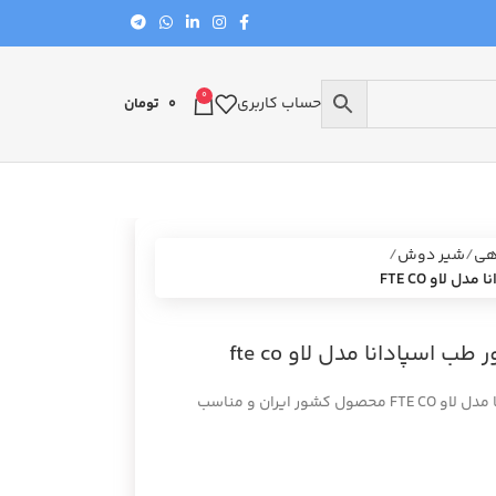
0
حساب کاربری
0
تومان
هی
شیر دوش
لاو FTE CO
اسپادانا مدل لاو fte co
شیردوش و ست تغذیه نوزاد فناور طب اسپادانا مدل لاو FTE CO محصول کشور ایران و مناسب