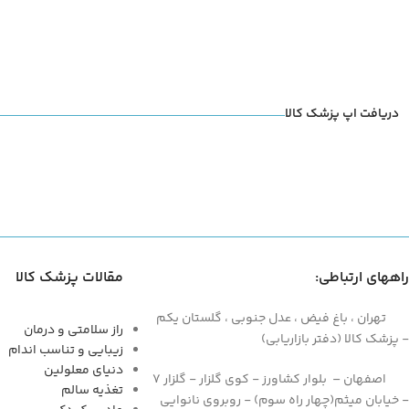
دریافت اپ پزشک کالا
راههای ارتباطی:
مقالات پزشک کالا
تهران ، باغ فیض ، عدل جنوبی ، گلستان یکم
راز سلامتی و درمان
- پزشک کالا (دفتر بازاریابی)
زیبایی و تناسب اندام
دنیای معلولین
اصفهان – بلوار کشاورز - کوی گلزار - گلزار 7
تغذیه سالم
- خیابان میثم(چهار راه سوم) - روبروی نانوایی