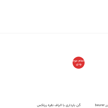
اتمام موج
ودی
سری یدکی تب سنج بیورر beurer
گن بارداری با الیاف نقره ریلکس