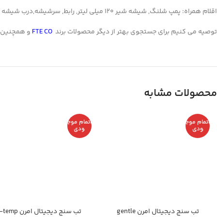
اقلام همراه: پمپ شلنگ, شیشه شیر 120 میلی لیتر, رابط, سرشیشه,درب شیشه
توصیه می کنیم برای جستجوی بهتر از دیگر محصولات برند
FTE CO
و همچنین 
محصولات مشابه
اتمام موج
اتمام موج
ودی
ودی
تب سنج دیجیتال امرن gentle
تب سنج دیجیتال امرن emp