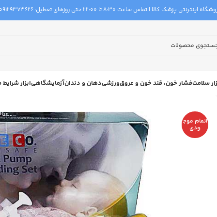
گاه اینترنتی پزشک کالا | تماس ساعت 8:30 تا 22:00 حتی روزهای تعطیل:
09129373626
زار سلامت
فشار خون، قند خون و عروق
ورزشی
دهان و دندان
آزمایشگاهی
ابزار شرایط
اتمام موج
ودی