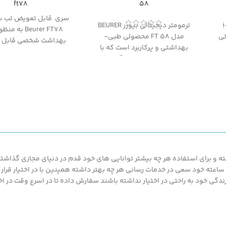
ft78
58
سری قابل تعویض تب سن
i-T
ترمومتر دیجیتالی بیورر BEURER
Beurer FT78 به
تی
مدل FT 58 محصولی طبی-
بهداشت شخصی قابل ا
بهداشتی و پرکاربرد است که با
است.
ام
دقت و سرعت بالا اندازه گیری دما
را انجام میدهد و کاملا مناسب
برای استفاده در منازل، مطب یا
بیمارستان ها می باشد
 و برای استفاده هر چه بیشتر توانایی های خود قدم در دنیای مجازی گذاشته ت
محصولات ارزان قیمت و با کیفیت ما بهره مند گردند.پزشک کالا با پشتیبانی 24 ساعته خود سعی در خدمات رسانی هر چه بهتر د
گی خود به راحتی در اختیار نداشته باشند سفارش داده تا در اسرع وقت در اخت