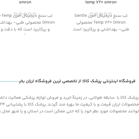
omron
temp 720 omron
تب سنج دیجیتال امرن Gentle
تب سنج دیجیتال امرن emp
Temp 720 Omron محصولی
Omron محصولی طبی- بهداش
طبی- بهداشتی و پرکاربرد است
و پرکاربرد است که با دقت و
که با دقت و سرعت بالا اندازه
سرعت بالا اندازه گیری دما را انج
گیری دما را انجام میدهد و کاملا
میدهد و کاملا مناسب برای
مناسب برای استفاده در منازل،
استفاده در منازل، مطب یا
مطب یا بیمارستان ها می باشد
بیمارستان ها می باشد
فروشگاه اینترنتی پزشک کالا؛ از تخصصی ترین فروشگاه ارزان بخر
پزشک کالا با سابقه طولانی، در زمینۀ خرید و فروش لوازم پزشکی فعالیت داشته
توانند محصولات مورد نظر خود را که حتی ممکن است در استان و یا شهر محل زند