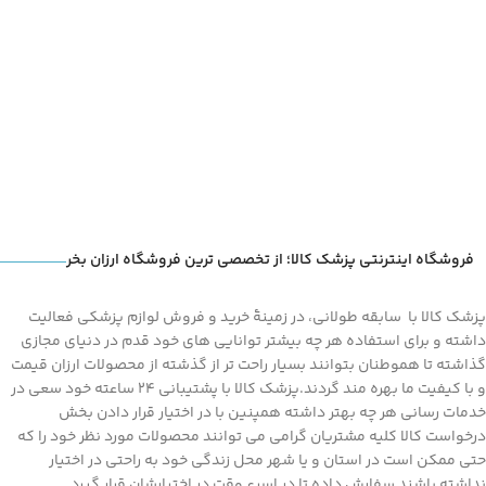
اساس کیفیت بالا و کسب بالاترین
کسب بالاترین استانداردهای بین
استانداردهای بین المللی از قبیل CE
المللی از قبیل CE اروپا، PTB آلمان و
اروپا، PTB آلمان و FDA آمریکا می
FDA آمریکا می باشد. ست ریشتر با
باشد. اتوسکوپ ریشتر جزییات
داشتن امکانات کامل دستگاه
دقیقی از وضعیت پرده گوش ارایه
مناسبی برای تشخیص حرفه ای و
می نماید و با توجه به اندازه آن قابل
کاربری روزانه می باشد.
حمل می باشد.
فروشگاه اینترنتی پزشک کالا؛ از تخصصی ترین فروشگاه ارزان بخر
پزشک کالا با سابقه طولانی، در زمینۀ خرید و فروش لوازم پزشکی فعالیت
داشته و برای استفاده هر چه بیشتر توانایی های خود قدم در دنیای مجازی
گذاشته تا هموطنان بتوانند بسیار راحت تر از گذشته از محصولات ارزان قیمت
و با کیفیت ما بهره مند گردند.پزشک کالا با پشتیبانی 24 ساعته خود سعی در
خدمات رسانی هر چه بهتر داشته همپنین با در اختیار قرار دادن بخش
درخواست کالا کلیه مشتریان گرامی می توانند محصولات مورد نظر خود را که
حتی ممکن است در استان و یا شهر محل زندگی خود به راحتی در اختیار
نداشته باشند سفارش داده تا در اسرع وقت در اختیارشان قرار گیرد.