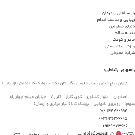
راز سلامتی و درمان
زیبایی و تناسب اندام
دنیای معلولین
تغذیه سالم
مادر و کودک
ورزش و تندرستی
شرایط محیطی
راههای ارتباطی:
تهران ، باغ فیض ، عدل جنوبی ، گلستان یکم - پزشک کالا (دفتر بازاریابی)
اصفهان – بلوار کشاورز - کوی گلزار - گلزار 7 - خیابان میثم(چهار راه
سوم) - روبروی نانوایی - پزشک کالا (انبار مرکزی و ارسال)
44422994(021)
۳۶۲۶۶۶۹۵(۰۳۱)
۰۹۱۲۹۳۷۳۶۲۶
info[at]pezeshkkala.com
0