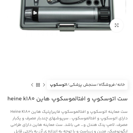
بزرگنمایی تصویر
خانه
فروشگاه
سنجش پزشکی
اتوسکوپ
ست اتوسکوپ و افتالموسکوپ هاین heine k180
ست معاینه اتوسکوپ و افتالموسکوپ فایبراپتیک هاین Heine K180
دارای اتوسکوپ و افتالموسکوپ ، سرپوشهای چندبار مصرف و یکبار
مصرف، لامپ یدک هندل و… می باشد. ست معاینه هاین دارای طراحی
ارگونومیک، مدرن و زیباست و با توجه به اندازه ی آن به راحتی قابل