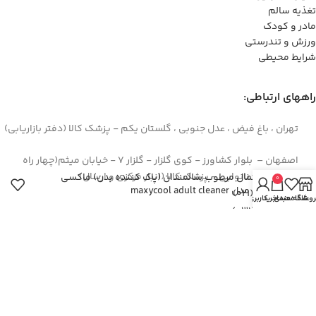
تغذیه سالم
مادر و کودک
ورزش و تندرستی
شرایط محیطی
راههای ارتباطی:
تهران ، باغ فیض ، عدل جنوبی ، گلستان یکم - پزشک کالا (دفتر بازاریابی)
اصفهان – بلوار کشاورز - کوی گلزار - گلزار 7 - خیابان میثم(چهار راه
سوم) - روبروی نانوایی - پزشک کالا (انبار مرکزی و ارسال)
دستمال مرطوب سالمندان (پاک کننده بدن) ماکسی
0
کول مدل maxycool adult cleaner
44422994(021)
روشگاه
علاقه مندی
سبد خرید
حساب کاربری من
۳۶۲۶۶۶۹۵(۰۳۱)
۰۹۱۲۹۳۷۳۶۲۶
info[at]pezeshkkala.com