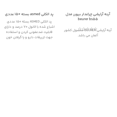
آینه آرایشی چراغدار بيورر مدل
پد الکلی asmed بسته 150 عددی
beurer bs55
پد الکلی ASMED بسته 150 عددی
اشباع شده با اتانول 70 درصد و دارای
آینه آرایشی BEURER محصول کشور
قابلیت ضدعفونی کردن و استفاده
آلمان می باشد.
جهت تزریقات دارو و یا گرفتن خون
است که معمولاً در بیمارستان‌ها،
کلینیک‌های پزشکی، مراکز درمانی و
جعبه‌های کمک‌های اولیه و ... وجود
دارند.