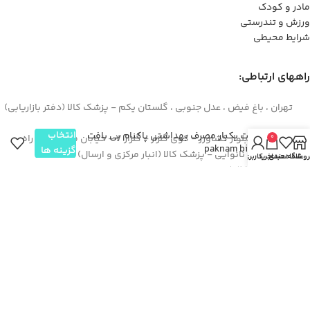
مادر و کودک
ورزش و تندرستی
شرایط محیطی
راههای ارتباطی:
تهران ، باغ فیض ، عدل جنوبی ، گلستان یکم - پزشک کالا (دفتر بازاریابی)
انتخاب
شورت یکبار مصرف بهداشتی پاکنام بی بافت
اصفهان – بلوار کشاورز - کوی گلزار - گلزار 7 - خیابان میثم(چهار راه
0
paknam bibaft
گزینه ها
سوم) - روبروی نانوایی - پزشک کالا (انبار مرکزی و ارسال)
روشگاه
علاقه مندی
سبد خرید
حساب کاربری من
44422994(021)
۳۶۲۶۶۶۹۵(۰۳۱)
۰۹۱۲۹۳۷۳۶۲۶
info[at]pezeshkkala.com